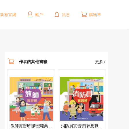
新雅官網
帳戶
訊息
購物車
作者的其他書籍
更多>
教師實習班[夢想職業系
消防員實習班[夢想職業