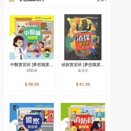
中醫實習班 [夢想職業系
偵探實習班 [夢想職業系
胡凱淋
列]
金水主
列]
$ 58.50
$ 61.20