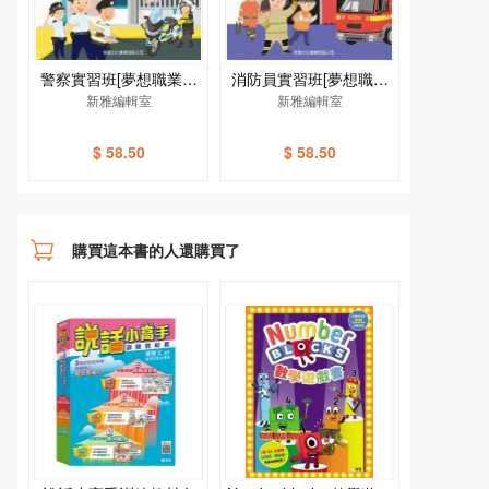
警察實習班[夢想職業系
消防員實習班[夢想職業
新雅編輯室
列]
新雅編輯室
系列]
$ 58.50
$ 58.50
購買這本書的人還購買了