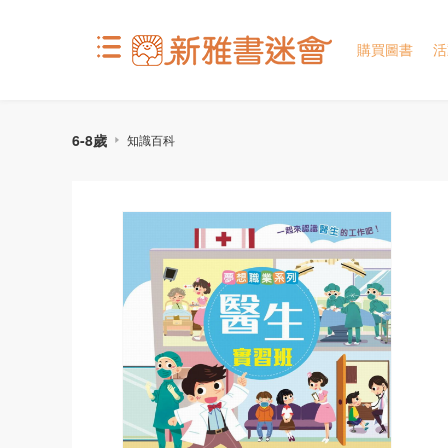
購買圖書
活
6-8歲
知識百科