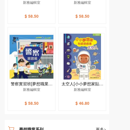
新雅編輯室
列]
新雅編輯室
系列]
$ 58.50
$ 58.50
警察實習班[夢想職業系
太空人[小小夢想家貼紙
新雅編輯室
列]
新雅編輯室
遊戲書]
$ 58.50
$ 46.80
夢想職業系列
更多>