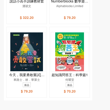
說話小高手訓練教材套
Numberblocks 數學遊戲
潘穎文
Alphablocks Limited
書
$ 322.20
$ 79.20
今天，我要勇敢嘗試[新
超知識問答王：科學篇1
車路士．林．華萊士
雅．繪本館]
何耀堂
新品
新品
$ 79.20
$ 70.20