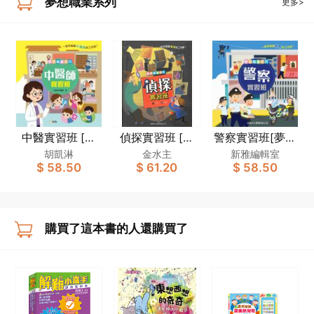
夢想職業系列
更多>
中醫實習班 [夢
偵探實習班 [夢
警察實習班[夢想
想職業系列]
想職業系列]
職業系列]
胡凱淋
金水主
新雅編輯室
$ 58.50
$ 61.20
$ 58.50
購買了這本書的人還購買了