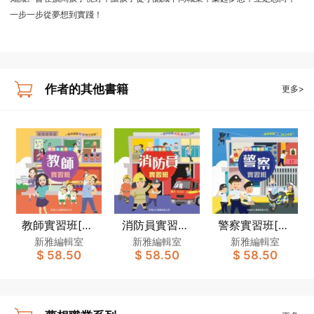
一步一步從夢想到實踐！
作者的其他書籍
更多>
教師實習班[夢
消防員實習班
警察實習班[夢
想職業系列]
[夢想職業系列]
想職業系列]
新雅編輯室
新雅編輯室
新雅編輯室
$ 58.50
$ 58.50
$ 58.50