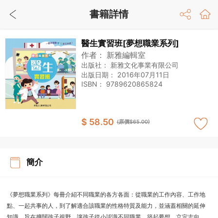
書籍詳情
醫生實習班[夢想職業系列]
作者：
新雅編輯室
出版社：
新雅文化事業有限公司
出版日期：
2016年07月11日
ISBN：
9789620865824
$ 58.50
(原價$65.00)
簡介
《夢想職業系列》每冊介紹不同職業的各方各面：從職業的工作內容、工作地
點、一起共事的人，到了解適合該職業的性格特質及能力，並涵蓋相關的延伸
知識。旨在擴闊孩子視野，讓孩子從小認識不同職業，築起夢想，立定志向，