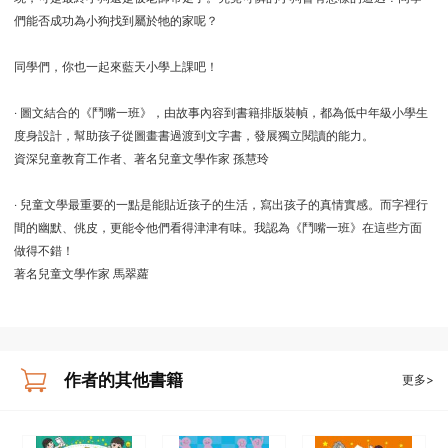
們能否成功為小狗找到屬於牠的家呢？
同學們，你也一起來藍天小學上課吧！
‧ 圖文結合的《鬥嘴一班》，由故事內容到書籍排版裝幀，都為低中年級小學生
度身設計，幫助孩子從圖畫書過渡到文字書，發展獨立閱讀的能力。
資深兒童教育工作者、著名兒童文學作家 孫慧玲
‧ 兒童文學最重要的一點是能貼近孩子的生活，寫出孩子的真情實感。而字裡行
間的幽默、佻皮，更能令他們看得津津有味。我認為《鬥嘴一班》在這些方面
做得不錯！
著名兒童文學作家 馬翠蘿
作者的其他書籍
更多>