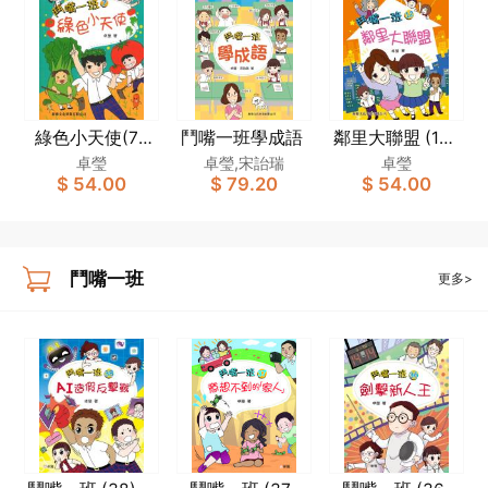
綠色小天使(7)
鬥嘴一班學成語
鄰里大聯盟 (12)
[鬥嘴一班]
[鬥嘴一班]
卓瑩
卓瑩,宋詒瑞
卓瑩
$ 54.00
$ 79.20
$ 54.00
鬥嘴一班
更多>