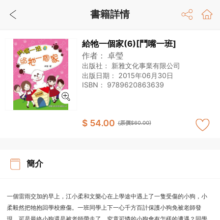
書籍詳情
給牠一個家(6)[鬥嘴一班]
作者：
卓瑩
出版社：
新雅文化事業有限公司
出版日期：
2015年06月30日
ISBN：
9789620863639
$ 54.00
(原價$60.00)
簡介
一個雷雨交加的早上，江小柔和文樂心在上學途中遇上了一隻受傷的小狗，小
柔毅然把牠抱回學校療傷。一班同學上下一心千方百計保護小狗免被老師發
現，可是最終小狗還是被老師帶走了。究竟可憐的小狗會有怎樣的遭遇？同學