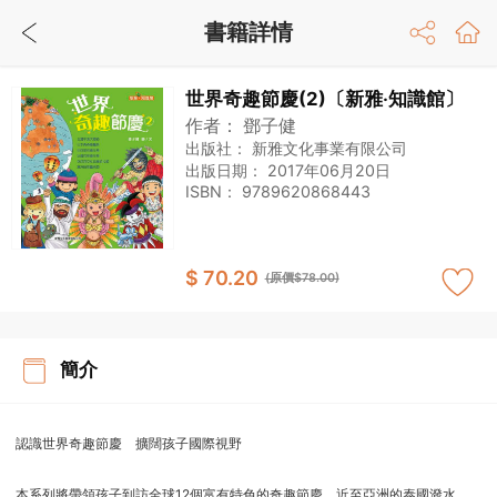
書籍詳情
世界奇趣節慶(2)〔新雅‧知識館〕
作者：
鄧子健
出版社：
新雅文化事業有限公司
出版日期：
2017年06月20日
ISBN：
9789620868443
$ 70.20
(原價$78.00)
簡介
認識世界奇趣節慶 擴闊孩子國際視野
本系列將帶領孩子到訪全球12個富有特色的奇趣節慶，近至亞洲的泰國潑水