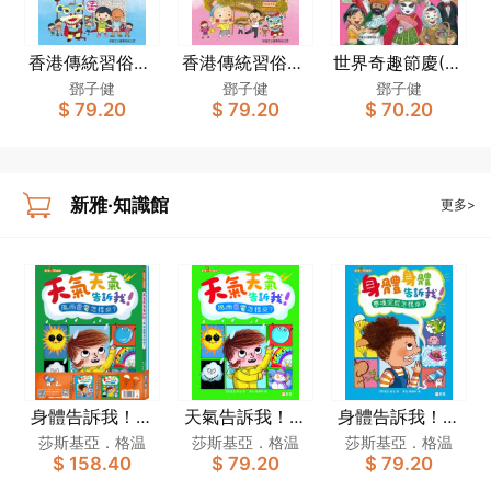
香港傳統習俗故
香港傳統習俗故
世界奇趣節慶(1)
事－2(增訂版)
事－1(增訂版)
〔新雅‧知識
鄧子健
鄧子健
鄧子健
$ 79.20
$ 79.20
$ 70.20
館〕
新雅‧知識館
更多>
身體告訴我！天
天氣告訴我！風
身體告訴我！夢
氣告訴我！套裝
雨雷電怎樣來？
境屁屁怎樣來？
莎斯基亞．格温
莎斯基亞．格温
莎斯基亞．格温
$ 158.40
$ 79.20
$ 79.20
（一套2冊）[新
[新雅．知識館]
[新雅．知識館]
雅．知識館]