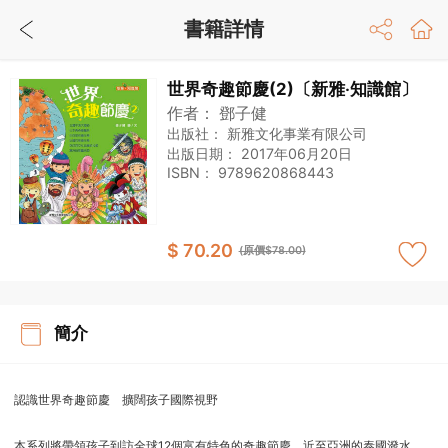
書籍詳情
世界奇趣節慶(2)〔新雅‧知識館〕
作者：
鄧子健
出版社：
新雅文化事業有限公司
出版日期：
2017年06月20日
ISBN：
9789620868443
$ 70.20
(原價$78.00)
簡介
認識世界奇趣節慶 擴闊孩子國際視野
本系列將帶領孩子到訪全球12個富有特色的奇趣節慶，近至亞洲的泰國潑水