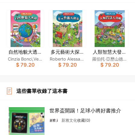
自然地貌大透視
多元藝術大探索
人類智慧大發明
〔大開眼界小百
〔大開眼界小百
〔大開眼界小百
Cinzia Bonci,Vero
Roberto Alessand
羅伯托‧亞歷山德里
$ 79.20
$ 79.20
$ 79.20
科〕
科〕
科〕
nica Pellegrini,Alb
rini,Cinzia Bonci,L
尼,欽齊亞‧邦奇,洛
erto Roscini
odovica Cima
多維卡‧錫馬
這些書單收錄了這本書
世界盃開踢！足球小將好書推介
新雅文化
收藏(0)