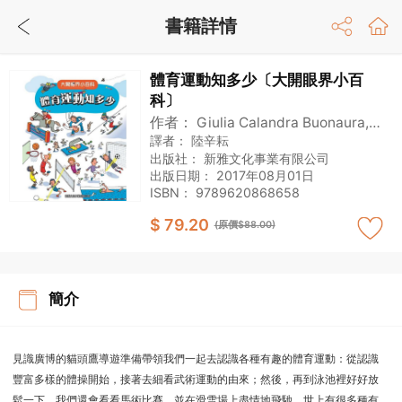
書籍詳情
體育運動知多少〔大開眼界小百
科〕
作者：
Giulia Calandra Buonaura,
Maria Novella Passaglia
譯者：
陸辛耘
出版社：
新雅文化事業有限公司
出版日期：
2017年08月01日
ISBN：
9789620868658
$ 79.20
(原價$88.00)
簡介
見識廣博的貓頭鷹導遊準備帶領我們一起去認識各種有趣的體育運動：從認識
豐富多樣的體操開始，接著去細看武術運動的由來；然後，再到泳池裡好好放
鬆一下。我們還會看看馬術比賽，並在滑雪場上盡情地飛馳。世上有很多種有