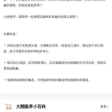
趣的運動，你想知道更多嗎？
小讀者們，讓我們一起展開這趟精彩有趣的知識之旅吧！
本書特色：
＊ 內容以孩子的角度出發，文圖配合得宜，表達深入淺出，適合孩子自己閱
讀，從小培養對自然科學的好奇心。
＊ 版式設計易讀，語言輕鬆淺白，以充滿趣味性的插圖配合呈現內容，增加兒
童閱讀興趣。
＊ 每個章節後附詞彙表，方便讀者掌握詞彙或查找相關內容重溫。
大開眼界小百科
更多>