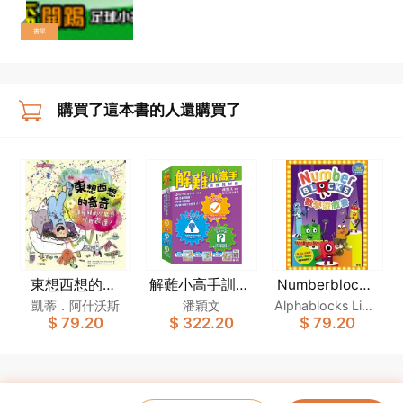
書單
購買了這本書的人還購買了
東想西想的奇
解難小高手訓練
Numberblocks
數學遊戲書
奇：讓忙碌的小
教材套
凱蒂．阿什沃斯
潘穎文
Alphablocks Limit
$ 79.20
$ 322.20
$ 79.20
腦袋學會表達！
ed
[新雅．繪本館]