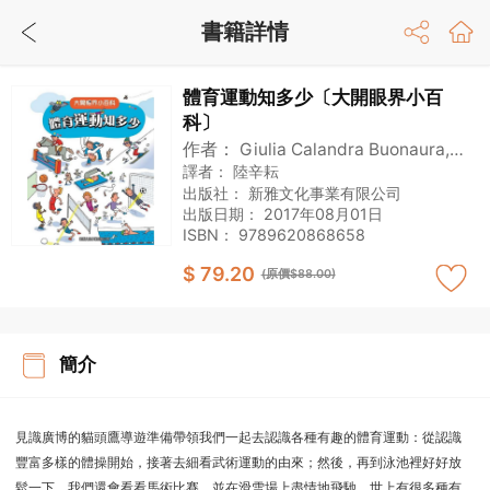
書籍詳情
體育運動知多少〔大開眼界小百
科〕
作者：
Giulia Calandra Buonaura,
Maria Novella Passaglia
譯者：
陸辛耘
出版社：
新雅文化事業有限公司
出版日期：
2017年08月01日
ISBN：
9789620868658
$ 79.20
(原價$88.00)
簡介
見識廣博的貓頭鷹導遊準備帶領我們一起去認識各種有趣的體育運動：從認識
豐富多樣的體操開始，接著去細看武術運動的由來；然後，再到泳池裡好好放
鬆一下。我們還會看看馬術比賽，並在滑雪場上盡情地飛馳。世上有很多種有