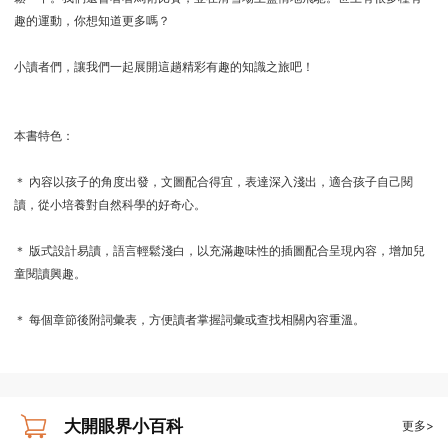
趣的運動，你想知道更多嗎？
小讀者們，讓我們一起展開這趟精彩有趣的知識之旅吧！
本書特色：
＊ 內容以孩子的角度出發，文圖配合得宜，表達深入淺出，適合孩子自己閱
讀，從小培養對自然科學的好奇心。
＊ 版式設計易讀，語言輕鬆淺白，以充滿趣味性的插圖配合呈現內容，增加兒
童閱讀興趣。
＊ 每個章節後附詞彙表，方便讀者掌握詞彙或查找相關內容重溫。
大開眼界小百科
更多>