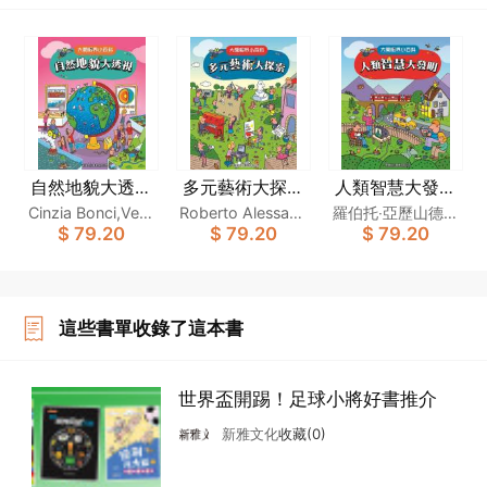
自然地貌大透視
多元藝術大探索
人類智慧大發明
〔大開眼界小百
〔大開眼界小百
〔大開眼界小百
Cinzia Bonci,Vero
Roberto Alessand
羅伯托‧亞歷山德里
$ 79.20
$ 79.20
$ 79.20
科〕
科〕
科〕
nica Pellegrini,Alb
rini,Cinzia Bonci,L
尼,欽齊亞‧邦奇,洛
erto Roscini
odovica Cima
多維卡‧錫馬
這些書單收錄了這本書
世界盃開踢！足球小將好書推介
新雅文化
收藏(0)