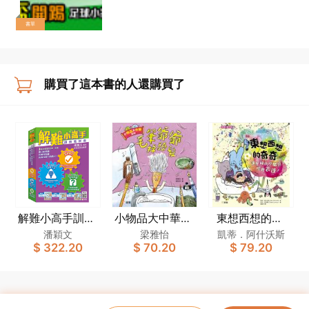
書單
購買了這本書的人還購買了
解難小高手訓練
小物品大中華系
東想西想的奇
教材套
列：毛筆爺爺掉
奇：讓忙碌的小
潘穎文
梁雅怡
凱蒂．阿什沃斯
$ 322.20
$ 70.20
$ 79.20
頭髮
腦袋學會表達！
[新雅．繪本館]