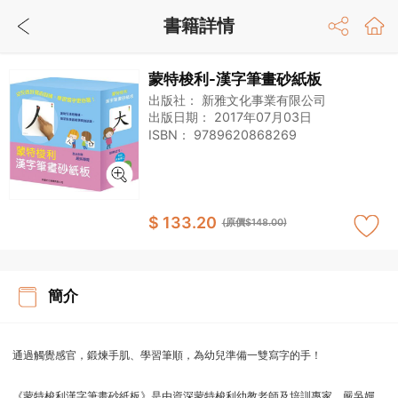
書籍詳情
蒙特梭利-漢字筆畫砂紙板
出版社：
新雅文化事業有限公司
出版日期：
2017年07月03日
ISBN：
9789620868269
$ 133.20
(原價$148.00)
簡介
通過觸覺感官，鍛煉手肌、學習筆順，為幼兒準備一雙寫字的手！
《蒙特梭利漢字筆畫砂紙板》是由資深蒙特梭利幼教老師及培訓專家，嚴吳嬋