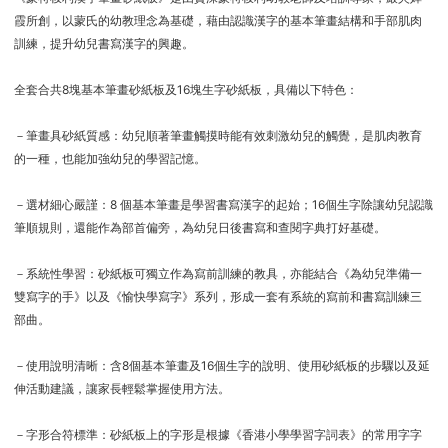
霞所創，以蒙氏的幼教理念為基礎，藉由認識漢字的基本筆畫結構和手部肌肉
訓練，提升幼兒書寫漢字的興趣。
全套合共8塊基本筆畫砂紙板及16塊生字砂紙板，具備以下特色：
－筆畫具砂紙質感：幼兒順著筆畫觸摸時能有效刺激幼兒的觸覺，是肌肉教育
的一種，也能加強幼兒的學習記憶。
－選材細心嚴謹：8 個基本筆畫是學習書寫漢字的起始；16個生字除讓幼兒認識
筆順規則，還能作為部首偏旁，為幼兒日後書寫和查閱字典打好基礎。
－系統性學習：砂紙板可獨立作為寫前訓練的教具，亦能結合《為幼兒準備一
雙寫字的手》以及《愉快學寫字》系列，形成一套有系統的寫前和書寫訓練三
部曲。
－使用說明清晰：含8個基本筆畫及16個生字的說明、使用砂紙板的步驟以及延
伸活動建議，讓家長輕鬆掌握使用方法。
－字形合符標準：砂紙板上的字形是根據《香港小學學習字詞表》的常用字字