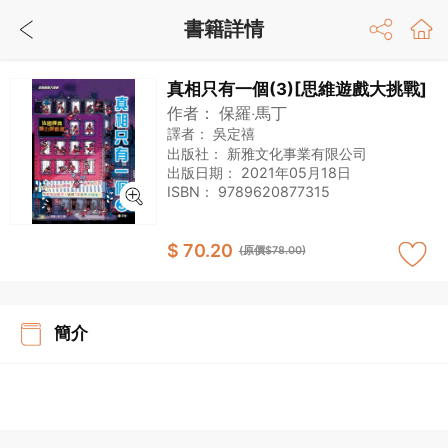
書籍詳情
真相只有一個(3)[思維遊戲大挑戰]
作者：
保羅‧馬丁
譯者：
吳定禧
出版社：
新雅文化事業有限公司
出版日期：
2021年05月18日
ISBN：
9789620877315
$ 70.20
(原價$78.00)
簡介