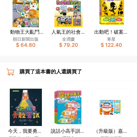
動物王大亂鬥-
人氣王的社會禮
出動吧！破案先
日本腦力遊戲書
儀必修課：科學
鋒！套裝（一套
朝日新聞出版
全潤慶
寒星
$ 64.80
$ 79.20
$ 122.40
[思維遊戲大挑
拆解不當行為
2冊）
戰]
購買了這本書的人還購買了
今天，我要勇敢
說話小高手訓練
（升級版）嘉芙