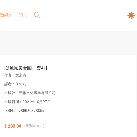
動報名
門市
[波波鼠美食團]一套4冊
作者：文寀賓
譯者：何莉莉
出版社：新雅文化事業有限公司
出版日期：2021年10月27日
ISBN：9789620878855
$ 280.80
(原價$312.00)