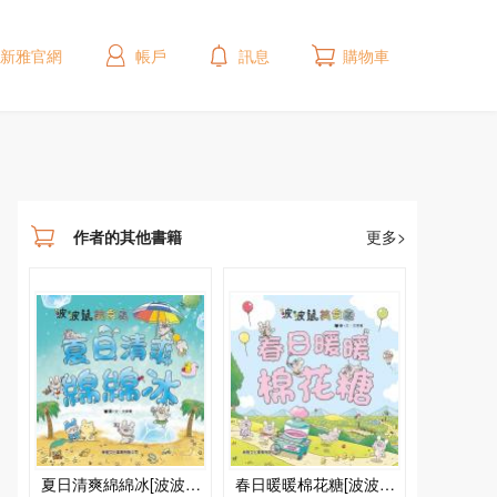
新雅官網
帳戶
訊息
購物車
作者的其他書籍
更多>
夏日清爽綿綿冰[波波鼠
春日暖暖棉花糖[波波鼠