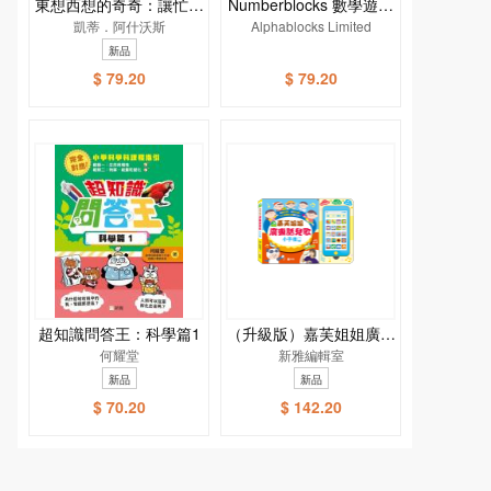
東想西想的奇奇：讓忙碌
Numberblocks 數學遊戲
的小腦袋學會表達！[新
凱蒂．阿什沃斯
Alphablocks Limited
書
雅．繪本館]
新品
$ 79.20
$ 79.20
超知識問答王：科學篇1
（升級版）嘉芙姐姐廣東
何耀堂
話兒歌小手機
新雅編輯室
新品
新品
$ 70.20
$ 142.20