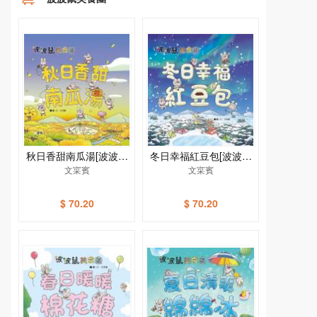
秋日香甜南瓜湯[波波鼠
冬日幸福紅豆包[波波鼠
美食團]
文寀賓
美食團]
文寀賓
$ 70.20
$ 70.20