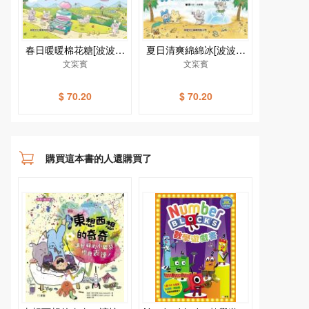
春日暖暖棉花糖[波波鼠
夏日清爽綿綿冰[波波鼠
美食團]
文寀賓
美食團]
文寀賓
$ 70.20
$ 70.20
購買這本書的人還購買了