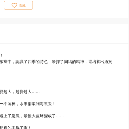
收藏
！
旅當中，認識了四季的特色、發揮了團結的精神，還培養出勇於
變越大，越變越大……
一不留神，水果卻滾到海裏去！
遇上了急流，最後大皮球變成了……
那真的不得了啊！