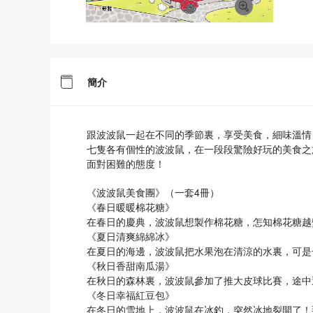
簡介
跟波波鼠一起在不同的季節裏，享受美食，細味溫情
七隻各有個性的波波鼠，在一段段驚險好玩的美食之
面對困難的態度！
《波波鼠美食團》（一套4冊）
《春日暖暖棉花糖》
在春日的慶典，波波鼠想製作棉花糖，怎知棉花糖越
《夏日清爽綿綿冰》
在夏日的海邊，波波鼠把水果泡在清涼的水裏，可是
《秋日香甜南瓜湯》
在秋日的森林裏，波波鼠參加了推大皮球比賽，途中
《冬日幸福紅豆包》
在冬日的雪地上，波波鼠在冰釣，突然冰地裂開了！