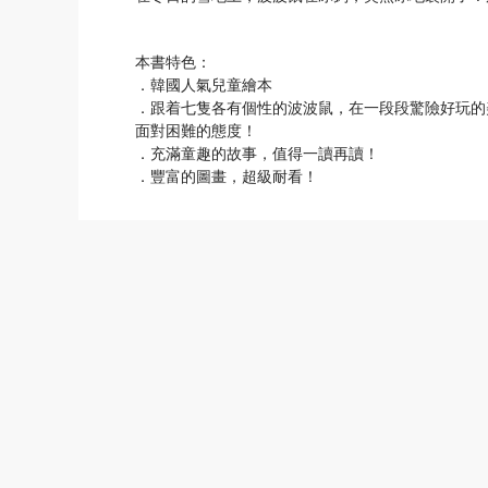
本書特色：
．韓國人氣兒童繪本
．跟着七隻各有個性的波波鼠，在一段段驚險好玩的
面對困難的態度！
．充滿童趣的故事，值得一讀再讀！
．豐富的圖畫，超級耐看！