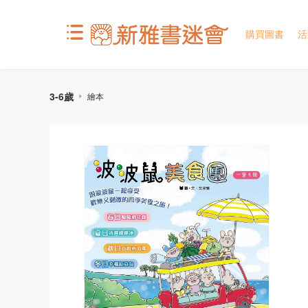
購買圖書
活
3-6歲
繪本