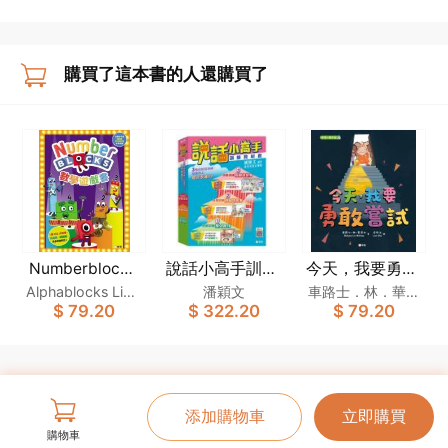
購買了這本書的人還購買了
Numberblocks
說話小高手訓練
今天，我要勇敢
數學遊戲書
教材套
嘗試[新雅．繪
Alphablocks Limit
潘穎文
車路士．林．華萊
$ 79.20
$ 322.20
$ 79.20
本館]
ed
士
添加購物車
立即購買
購物車