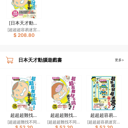
[日本天才動腦
遊戲書]一套4冊
[超超超容易迷宮？
$ 208.80
腦力大對決]製作委
員會,[超超超難找
不同！偵探頭腦大
考驗]製作委員會,
日本天才動腦遊戲書
更多>
[超超超難找找看！
300個失物在哪
裏？]製作委員會
超超超難找不
超超超難找不
超超超容易迷
同！腦潛能開發
同！偵探頭腦大
宮？腦力大對決
[超超超難找不同！
[超超超難找不同！
[超超超容易迷宮？
$ 52.20
$ 52.20
$ 52.20
[日本天才動腦遊
考驗[日本天才動
[日本天才動腦遊