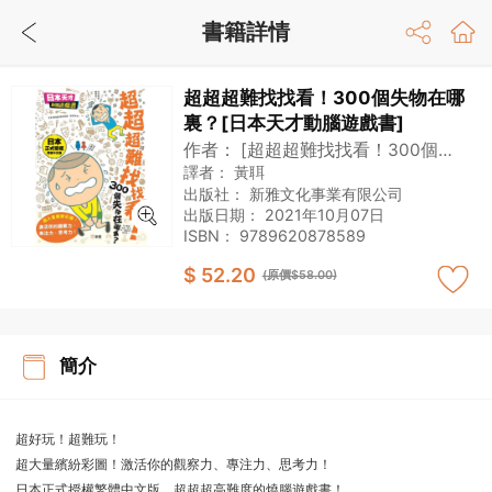
書籍詳情
超超超難找找看！300個失物在哪
裏？[日本天才動腦遊戲書]
作者：
[超超超難找找看！300個失
物在哪裏？]製作委員會
譯者：
黃聑
出版社：
新雅文化事業有限公司
出版日期：
2021年10月07日
ISBN：
9789620878589
$ 52.20
(原價$58.00)
簡介
超好玩！超難玩！
超大量繽紛彩圖！激活你的觀察力、專注力、思考力！
日本正式授權繁體中文版，超超超高難度的燒腦遊戲書！