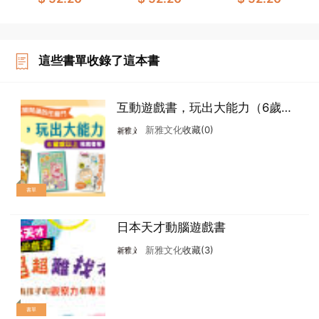
腦潛能開發]製作委
偵探頭腦大考驗]製
腦力大對決]製作委
戲書]
腦遊戲書]
戲書]
員會
作委員會
員會
這些書單收錄了這本書
互動遊戲書，玩出大能力（6歲或
以上）
新雅文化
收藏(0)
書單
日本天才動腦遊戲書
新雅文化
收藏(3)
書單