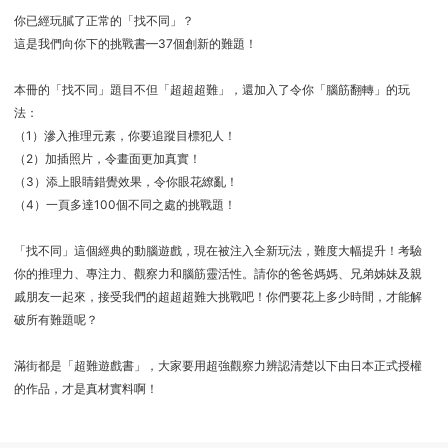
你已經玩膩了正常的「找不同」？
這是我們向你下的挑戰書—37個創新的難題！
本冊的「找不同」題目不但「超超超難」，還加入了令你「腦筋翻轉」的玩
法：
（1）滲入推理元素，你要追蹤目標犯人！
（2）加插照片，令畫面更加真實！
（3）添上眼睛錯覺效果，令你眼花繚亂！
（4）一頁多達100個不同之處的挑戰題！
「找不同」這個經典的動腦遊戲，現在被注入全新玩法，難度大幅提升！考驗
你的推理力、專注力、觀察力和腦筋靈活性。請你的爸爸媽媽、兄弟姊妹及親
戚朋友一起來，接受我們的超超超難大挑戰吧！你們要花上多少時間，才能解
破所有難題呢？
滿街都是「超難遊戲書」，大家要用超強觀察力辨認清楚以下由日本正式授權
的作品，才是真材實料啊！