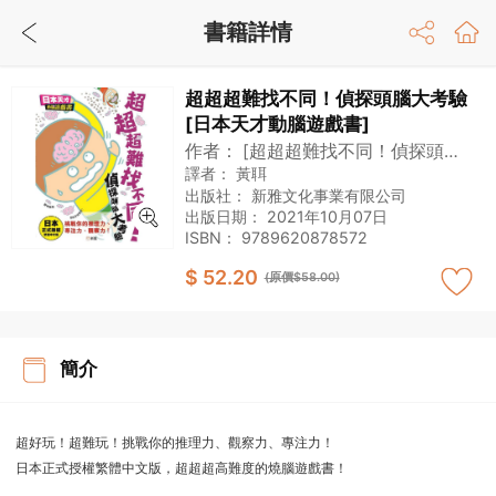
書籍詳情
超超超難找不同！偵探頭腦大考驗
[日本天才動腦遊戲書]
作者：
[超超超難找不同！偵探頭腦
大考驗]製作委員會
譯者：
黃聑
出版社：
新雅文化事業有限公司
出版日期：
2021年10月07日
ISBN：
9789620878572
$ 52.20
(原價$58.00)
簡介
超好玩！超難玩！挑戰你的推理力、觀察力、專注力！
日本正式授權繁體中文版，超超超高難度的燒腦遊戲書！