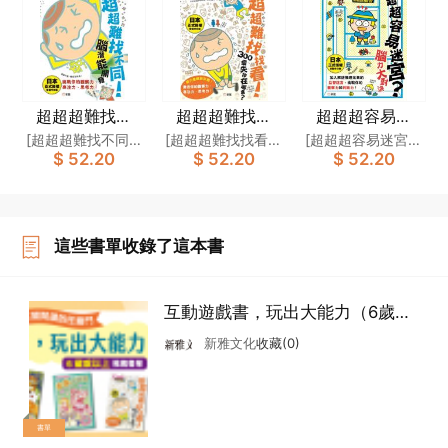
超超超難找不
超超超難找找
超超超容易迷
同！腦潛能開發
看！300個失物
宮？腦力大對決
[超超超難找不同！
[超超超難找找看！
[超超超容易迷宮？
$ 52.20
$ 52.20
$ 52.20
[日本天才動腦遊
在哪裏？[日本天
[日本天才動腦遊
腦潛能開發]製作委
300個失物在哪
腦力大對決]製作委
戲書]
才動腦遊戲書]
戲書]
員會
裏？]製作委員會
員會
這些書單收錄了這本書
互動遊戲書，玩出大能力（6歲或
以上）
新雅文化
收藏(0)
書單