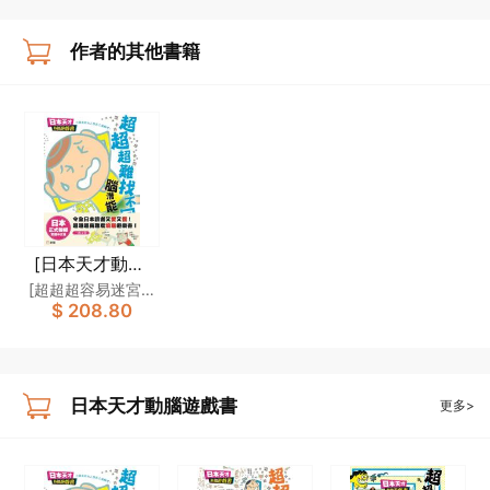
作者的其他書籍
[日本天才動腦
遊戲書]一套4冊
[超超超容易迷宮？
$ 208.80
腦力大對決]製作委
員會,[超超超難找
不同！偵探頭腦大
考驗]製作委員會,
日本天才動腦遊戲書
更多>
[超超超難找找看！
300個失物在哪
裏？]製作委員會