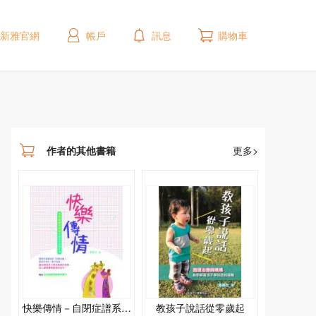
新雅官網
帳戶
訊息
購物車
作者的其他書籍
更多>
快樂傳情－自閉症譜系障
教孩子說話從零歲起