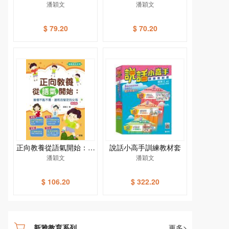
礙兒童社交訓練手冊
潘穎文
潘穎文
$ 79.20
$ 70.20
正向教養從語氣開始：當
說話小高手訓練教材套
個不吼不罵、温和且堅定
潘穎文
潘穎文
的父母（修訂版）[新雅
教育系列]
$ 106.20
$ 322.20
新雅教育系列
更多>