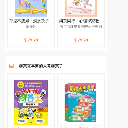
育兒不疲累：洞悉孩子的
與孩同行：心理學家教你
十個「愛」與「不」[新
陳美娟
香港心理學會 輔導心理學部
拆解16個育兒挑戰[新雅
雅教育系列]
教育系列]
$ 79.20
$ 79.20
購買這本書的人還購買了