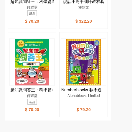
超知識問答王：科學篇2
說話小高手訓練教材套
何耀堂
潘穎文
新品
$ 70.20
$ 322.20
超知識問答王：科學篇1
Numberblocks 數學遊戲
何耀堂
Alphablocks Limited
書
新品
$ 70.20
$ 79.20