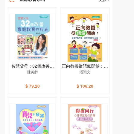
智慧父母：32個改善家
正向教養從語氣開始：當
庭教育的方法［新雅教育
陳美齡
個不吼不罵、温和且堅定
潘穎文
系列］
的父母（修訂版）[新雅
教育系列]
$ 79.20
$ 106.20