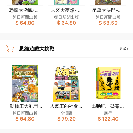
恐龍大激戰(日
未來大夢想-日
昆蟲大決鬥-日
本腦力遊戲書)
本腦力遊戲書
本腦力遊戲書
朝日新聞出版
朝日新聞出版
朝日新聞出版
$ 64.80
$ 64.80
$ 58.50
[思維遊戲大挑
[思維遊戲大挑
[思維遊戲大挑
戰]
戰]
戰]
思維遊戲大挑戰
更多>
動物王大亂鬥-
人氣王的社會禮
出動吧！破案先
日本腦力遊戲書
儀必修課：科學
鋒！套裝（一套
朝日新聞出版
全潤慶
寒星
$ 64.80
$ 79.20
$ 122.40
[思維遊戲大挑
拆解不當行為
2冊）
戰]