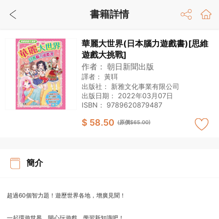
書籍詳情
華麗大世界(日本腦力遊戲書)[思維
遊戲大挑戰]
作者：
朝日新聞出版
譯者：
黃聑
出版社：
新雅文化事業有限公司
出版日期：
2022年03月07日
ISBN：
9789620879487
$ 58.50
(原價$65.00)
簡介
超過60個智力題！遊歷世界各地，增廣見聞！
一起環遊世界，開心玩遊戲，學習新知識吧！