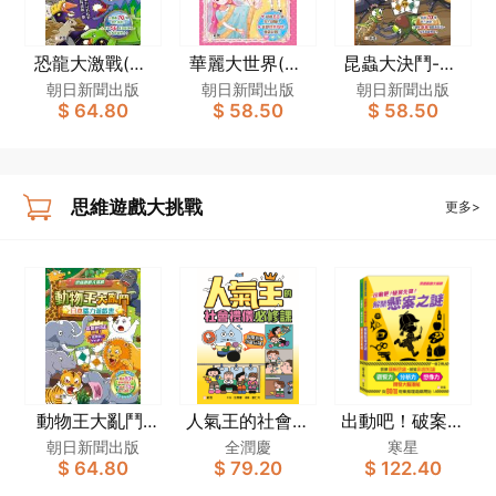
恐龍大激戰(日
華麗大世界(日
昆蟲大決鬥-日
本腦力遊戲書)
本腦力遊戲書)
本腦力遊戲書
朝日新聞出版
朝日新聞出版
朝日新聞出版
$ 64.80
$ 58.50
$ 58.50
[思維遊戲大挑
[思維遊戲大挑
[思維遊戲大挑
戰]
戰]
戰]
思維遊戲大挑戰
更多>
動物王大亂鬥-
人氣王的社會禮
出動吧！破案先
日本腦力遊戲書
儀必修課：科學
鋒！套裝（一套
朝日新聞出版
全潤慶
寒星
$ 64.80
$ 79.20
$ 122.40
[思維遊戲大挑
拆解不當行為
2冊）
戰]