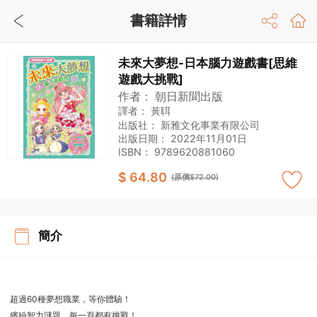
書籍詳情
未來大夢想-日本腦力遊戲書[思維
遊戲大挑戰]
作者：
朝日新聞出版
譯者：
黃聑
出版社：
新雅文化事業有限公司
出版日期：
2022年11月01日
ISBN：
9789620881060
$ 64.80
(原價$72.00)
簡介
超過60種夢想職業，等你體驗！
繽紛智力謎題，每一頁都有挑戰！