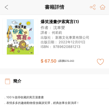
書籍詳情
爆笑漫畫伊索寓言(1)
作者：
沈車燮
譯者：
何莉莉
出版社：
新雅文化事業有限公司
出版日期：
2022年12月01日
ISBN：
9789620881213
$ 67.50
(原價$75.00)
簡介
．100％值得收藏的寓言漫畫書
．表情多多的趣緻動物發放飆淚笑彈，經典故事全新演繹！