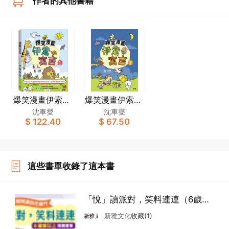
作者的其他書籍
爆笑漫畫伊索寓
爆笑漫畫伊索寓
言(一套2冊)
言(2)
沈車燮
沈車燮
$ 122.40
$ 67.50
這些書單收錄了這本書
「悅」讀派對，笑料連連（6歲或
以上）
新雅文化
收藏(1)