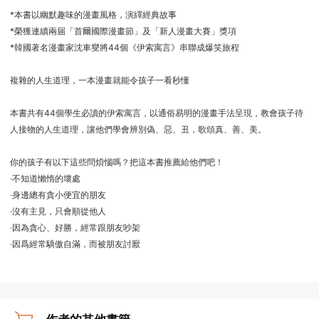
*本書以幽默趣味的漫畫風格，演繹經典故事
*榮獲連續兩届「首爾國際漫畫節」及「新人漫畫大賽」獎項
*韓國著名漫畫家沈車燮將44個《伊索寓言》串聯成爆笑旅程
複雜的人生道理，一本漫畫就能令孩子一看秒懂
本書共有44個學生必讀的伊索寓言，以通俗易明的漫畫手法呈現，教會孩子待
人接物的人生道理，讓他們學會辨別偽、惡、丑，歌頌真、善、美。
你的孩子有以下這些問煩惱嗎？把這本書推薦給他們吧！
‧不知道懶惰的壞處
‧身邊總有貪小便宜的朋友
‧沒有主見，只會順從他人
‧因為貪心、好勝，經常跟朋友吵架
‧因爲經常驕傲自滿，而被朋友討厭