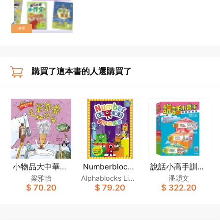
書單
購買了這本書的人還購買了
小物品大中華系
Numberblocks
說話小高手訓練
數學遊戲書
列：毛筆爺爺掉
教材套
梁雅怡
Alphablocks Limit
潘穎文
$ 70.20
$ 79.20
$ 322.20
頭髮
ed