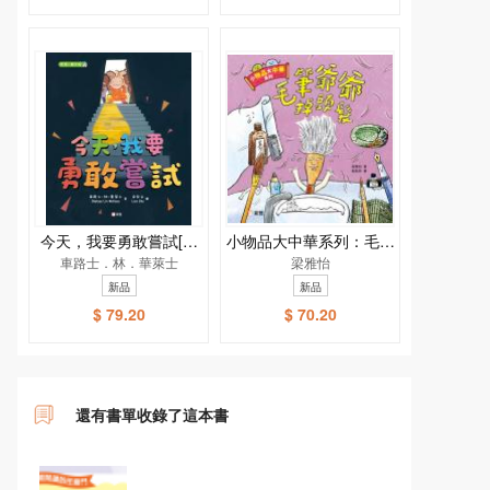
今天，我要勇敢嘗試[新
小物品大中華系列：毛筆
車路士．林．華萊士
雅．繪本館]
爺爺掉頭髮
梁雅怡
新品
新品
$ 79.20
$ 70.20
還有書單收錄了這本書