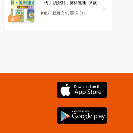
「悅」讀派對，笑料連連（6歲或
以上）
新雅文化
關注
(1)
書單