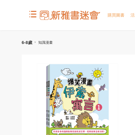
購買圖書
活
6-8歲
知識漫畫