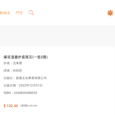
動報名
門市
爆笑漫畫伊索寓言(一套2冊)
作者：沈車燮
譯者：何莉莉
出版社：新雅文化事業有限公司
出版日期：2022年12月01日
ISBN：2248800088530
$ 122.40
(原價$136.00)