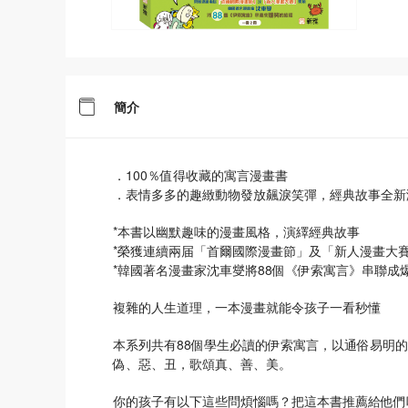
簡介
．100％值得收藏的寓言漫畫書
．表情多多的趣緻動物發放飆淚笑彈，經典故事全新
*本書以幽默趣味的漫畫風格，演繹經典故事
*榮獲連續兩届「首爾國際漫畫節」及「新人漫畫大
*韓國著名漫畫家沈車燮將88個《伊索寓言》串聯成
複雜的人生道理，一本漫畫就能令孩子一看秒懂
本系列共有88個學生必讀的伊索寓言，以通俗易明
偽、惡、丑，歌頌真、善、美。
你的孩子有以下這些問煩惱嗎？把這本書推薦給他們