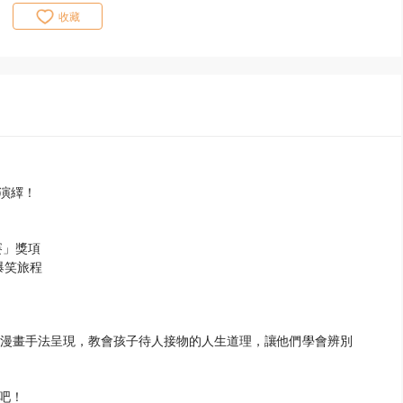
收藏
演繹！
賽」獎項
爆笑旅程
的漫畫手法呈現，教會孩子待人接物的人生道理，讓他們學會辨別
吧！