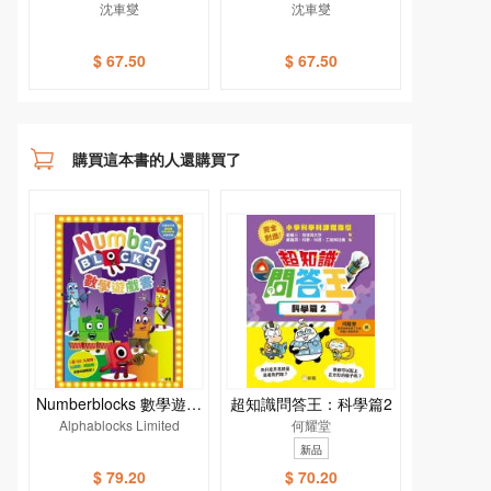
沈車燮
沈車燮
$ 67.50
$ 67.50
購買這本書的人還購買了
Numberblocks 數學遊戲
超知識問答王：科學篇2
Alphablocks Limited
書
何耀堂
新品
$ 79.20
$ 70.20