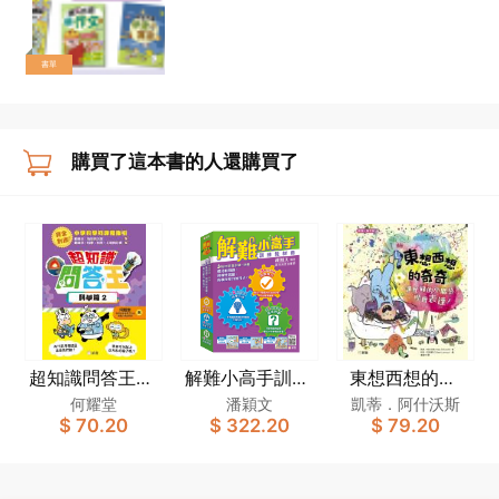
書單
購買了這本書的人還購買了
超知識問答王：
解難小高手訓練
東想西想的奇
科學篇2
教材套
奇：讓忙碌的小
何耀堂
潘穎文
凱蒂．阿什沃斯
$ 70.20
$ 322.20
$ 79.20
腦袋學會表達！
[新雅．繪本館]