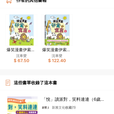
作者的其他書籍
爆笑漫畫伊索寓
爆笑漫畫伊索寓
言(1)
言(一套2冊)
沈車燮
沈車燮
$ 67.50
$ 122.40
這些書單收錄了這本書
「悅」讀派對，笑料連連（6歲或
以上）
新雅文化
收藏(1)