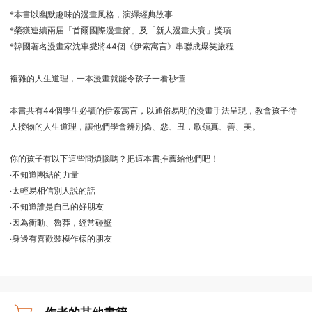
*本書以幽默趣味的漫畫風格，演繹經典故事
*榮獲連續兩届「首爾國際漫畫節」及「新人漫畫大賽」獎項
*韓國著名漫畫家沈車燮將44個《伊索寓言》串聯成爆笑旅程
複雜的人生道理，一本漫畫就能令孩子一看秒懂
本書共有44個學生必讀的伊索寓言，以通俗易明的漫畫手法呈現，教會孩子待
人接物的人生道理，讓他們學會辨別偽、惡、丑，歌頌真、善、美。
你的孩子有以下這些問煩惱嗎？把這本書推薦給他們吧！
‧不知道團結的力量
‧太輕易相信別人說的話
‧不知道誰是自己的好朋友
‧因為衝動、魯莽，經常碰壁
‧身邊有喜歡裝模作樣的朋友