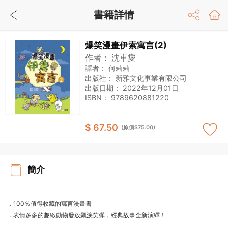
書籍詳情
爆笑漫畫伊索寓言(2)
作者：
沈車燮
譯者：
何莉莉
出版社：
新雅文化事業有限公司
出版日期：
2022年12月01日
ISBN：
9789620881220
$ 67.50
(原價$75.00)
簡介
．100％值得收藏的寓言漫畫書
．表情多多的趣緻動物發放飆淚笑彈，經典故事全新演繹！