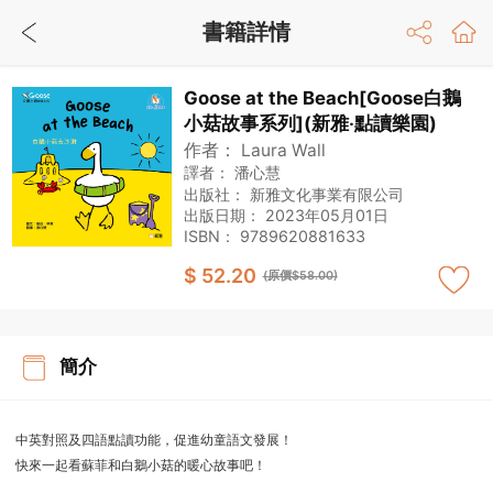
書籍詳情
Goose at the Beach[Goose白鵝
小菇故事系列](新雅‧點讀樂園)
作者：
Laura Wall
譯者：
潘心慧
出版社：
新雅文化事業有限公司
出版日期：
2023年05月01日
ISBN：
9789620881633
$ 52.20
(原價$58.00)
簡介
中英對照及四語點讀功能，促進幼童語文發展！
快來一起看蘇菲和白鵝小菇的暖心故事吧！