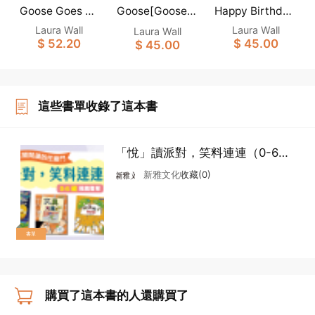
Goose Goes Sh
Goose[Goose白
Happy Birthday,
opping [Goose
Goose！[Goose
鵝小菇故事系列]
Laura Wall
Laura Wall
Laura Wall
白鵝小菇故事系
白鵝小菇故事系
(新雅‧點讀樂園)
$ 52.20
$ 45.00
$ 45.00
列](新雅‧點讀樂
列](新雅‧點讀樂
園)
園)
這些書單收錄了這本書
「悅」讀派對，笑料連連（0-6
歲）
新雅文化
收藏(0)
書單
購買了這本書的人還購買了