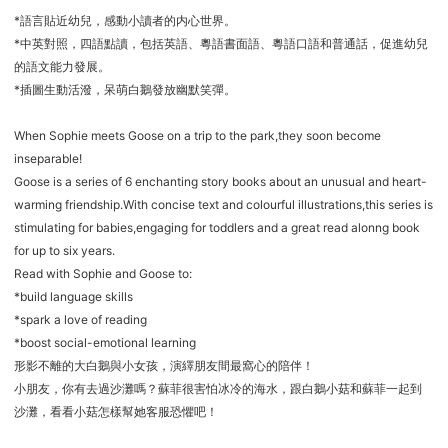
*語言貼近幼兒，感動小讀者的内心世界。
*中英對照，四語點讀，包括英語、粵語書面語、粵語口語和普通話，促進幼兒
的語文能力發展。
*插圖生動活潑，呆萌白鵝發放幽默笑彈。
When Sophie meets Goose on a trip to the park,they soon become
inseparable!
Goose is a series of 6 enchanting story books about an unusual and heart-
warming friendship.With concise text and colourful illustrations,this series is
stimulating for babies,engaging for toddlers and a great read alonng book
for up to six years.
Read with Sophie and Goose to:
*build language skills
*spark a love of reading
*boost social-emotional learning
形影不離的大白鵝與小女孩，演繹朋友間最窩心的陪伴！
小朋友，你有去過沙灘嗎？蘇菲很害怕冰冷的海水，跟白鵝小菇和蘇菲一起到
沙灘，看看小菇怎樣幫她客服恐懼吧！