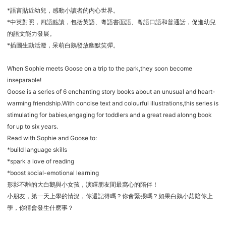
*語言貼近幼兒，感動小讀者的内心世界。
*中英對照，四語點讀，包括英語、粵語書面語、粵語口語和普通話，促進幼兒
的語文能力發展。
*插圖生動活潑，呆萌白鵝發放幽默笑彈。
When Sophie meets Goose on a trip to the park,they soon become
inseparable!
Goose is a series of 6 enchanting story books about an unusual and heart-
warming friendship.With concise text and colourful illustrations,this series is
stimulating for babies,engaging for toddlers and a great read alonng book
for up to six years.
Read with Sophie and Goose to:
*build language skills
*spark a love of reading
*boost social-emotional learning
形影不離的大白鵝與小女孩，演繹朋友間最窩心的陪伴！
小朋友，第一天上學的情況，你還記得嗎？你會緊張嗎？如果白鵝小菇陪你上
學，你猜會發生什麽事？