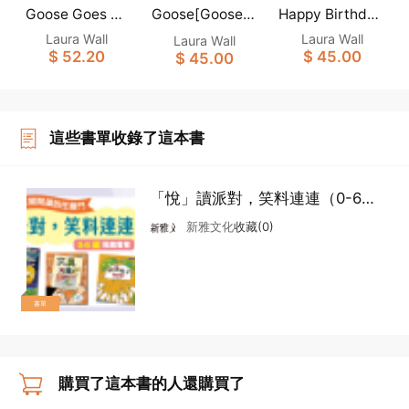
Goose Goes Sh
Goose[Goose白
Happy Birthday,
opping [Goose
Goose！[Goose
鵝小菇故事系列]
Laura Wall
Laura Wall
Laura Wall
白鵝小菇故事系
白鵝小菇故事系
(新雅‧點讀樂園)
$ 52.20
$ 45.00
$ 45.00
列](新雅‧點讀樂
列](新雅‧點讀樂
園)
園)
這些書單收錄了這本書
「悅」讀派對，笑料連連（0-6
歲）
新雅文化
收藏(0)
書單
購買了這本書的人還購買了