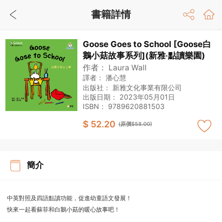
書籍詳情
Goose Goes to School [Goose白
鵝小菇故事系列](新雅‧點讀樂園)
作者：
Laura Wall
譯者：
潘心慧
出版社：
新雅文化事業有限公司
出版日期：
2023年05月01日
ISBN：
9789620881503
$ 52.20
(原價$58.00)
簡介
中英對照及四語點讀功能，促進幼童語文發展！
快來一起看蘇菲和白鵝小菇的暖心故事吧！