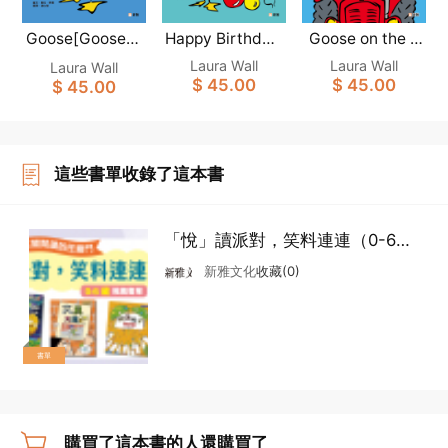
Goose[Goose白
Happy Birthday,
Goose on the F
Goose！[Goose
arm [Goose白鵝
鵝小菇故事系列]
Laura Wall
Laura Wall
Laura Wall
白鵝小菇故事系
小菇故事系列]
(新雅‧點讀樂園)
$ 45.00
$ 45.00
$ 45.00
列](新雅‧點讀樂
(新雅‧點讀樂園)
園)
這些書單收錄了這本書
「悅」讀派對，笑料連連（0-6
歲）
新雅文化
收藏(0)
書單
購買了這本書的人還購買了