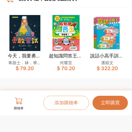
今天，我要勇敢
超知識問答王：
說話小高手訓練
嘗試[新雅．繪
科學篇1
教材套
車路士．林．華萊
何耀堂
潘穎文
$ 79.20
$ 70.20
$ 322.20
本館]
士
添加購物車
立即購買
購物車