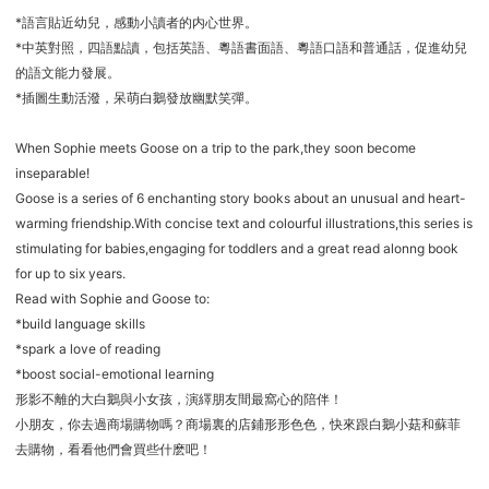
*語言貼近幼兒，感動小讀者的内心世界。
*中英對照，四語點讀，包括英語、粵語書面語、粵語口語和普通話，促進幼兒
的語文能力發展。
*插圖生動活潑，呆萌白鵝發放幽默笑彈。
When Sophie meets Goose on a trip to the park,they soon become
inseparable!
Goose is a series of 6 enchanting story books about an unusual and heart-
warming friendship.With concise text and colourful illustrations,this series is
stimulating for babies,engaging for toddlers and a great read alonng book
for up to six years.
Read with Sophie and Goose to:
*build language skills
*spark a love of reading
*boost social-emotional learning
形影不離的大白鵝與小女孩，演繹朋友間最窩心的陪伴！
小朋友，你去過商場購物嗎？商場裏的店鋪形形色色，快來跟白鵝小菇和蘇菲
去購物，看看他們會買些什麽吧！