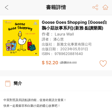
書籍詳情
Goose Goes Shopping [Goose白
鵝小菇故事系列](新雅‧點讀樂園)
作者：
Laura Wall
譯者：
潘心慧
出版社：
新雅文化事業有限公司
出版日期：
2023年05月01日
ISBN：
9789620881640
$ 52.20
(原價$58.00)
簡介
中英對照及四語點讀功能，促進幼童語文發展！
快來一起看蘇菲和白鵝小菇的暖心故事吧！