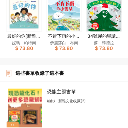
最好的你[新雅．
不肯下雨的小雲
34號屋的聖誕樹
繪本館]
朵[新雅．繪本
[新雅‧繪本館]
妮瑪．帕特爾
伊麗莎白．布爾
蘇．韓德拉
$ 73.80
$ 73.80
$ 73.80
館]
這些書單收錄了這本書
恐龍主題書單
新雅文化
收藏(2)
書單