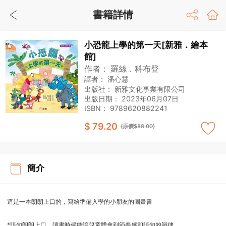
書籍詳情
小恐龍上學的第一天[新雅．繪本
館]
作者：
羅絲．科布登
譯者：
潘心慧
出版社：
新雅文化事業有限公司
出版日期：
2023年06月07日
ISBN：
9789620882241
$ 79.20
(原價$88.00)
簡介
這是一本朗朗上口的，寫給準備入學的小朋友的圖畫書
*語句朗朗上口，讀書時候能讓兒童體會到節奏感和語句的韻律。