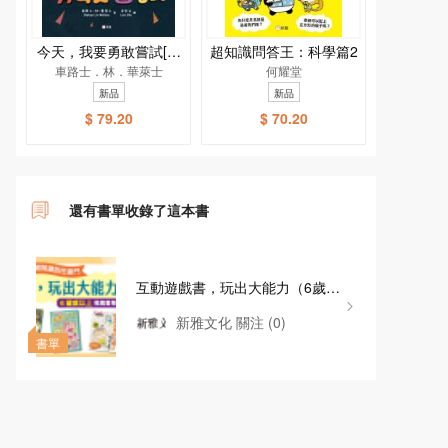
今天，我要勇敢嘗試[新
超知識問答王：科學篇2
車路士．林．華萊士
雅．繪本館]
何耀堂
新品
新品
$ 79.20
$ 70.20
還有書單收錄了這本書
互動遊戲書，玩出大能力（6歲或
以上）
新雅文化
關注
(0)
書單