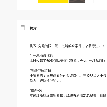
簡介
挑戰1分鐘時限，逐一破解離奇案件，培養專注力！
*1分鐘極速挑戰
本冊收錄了60個偵探奇案和謎題，全以1分鐘為時
*訓練偵探頭腦
小讀者需要在每個案件的疑兇口供、事發現場之中搜
斷力、邏輯推理能力。
*重新修訂
本修訂版經過重新審校，謎題有所增加及整理，插圖