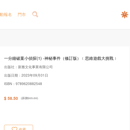
動報名
門市
一分鐘破案小偵探(1) -神秘事件（修訂版）﹝思維遊戲大挑戰﹞
出版社：新雅文化事業有限公司
出版日期：2023年09月01日
ISBN：9789620882548
$ 58.50
(原價$65.00)
收藏