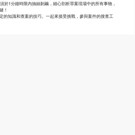
必須於1分鐘時限內抽絲剝繭，細心剖析罪案現場中的所有事物，
鍵！
定的知識和查案的技巧。一起來接受挑戰，參與案件的搜查工