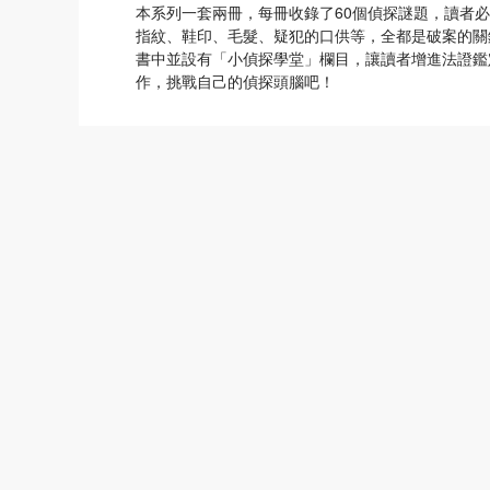
本系列一套兩冊，每冊收錄了60個偵探謎題，讀者
指紋、鞋印、毛髮、疑犯的口供等，全都是破案的關
書中並設有「小偵探學堂」欄目，讓讀者增進法證鑑
作，挑戰自己的偵探頭腦吧！