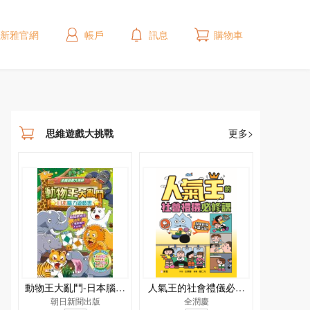
新雅官網
帳戶
訊息
購物車
思維遊戲大挑戰
更多>
動物王大亂鬥-日本腦力
人氣王的社會禮儀必修
遊戲書[思維遊戲大挑戰]
朝日新聞出版
課：科學拆解不當行為
全潤慶