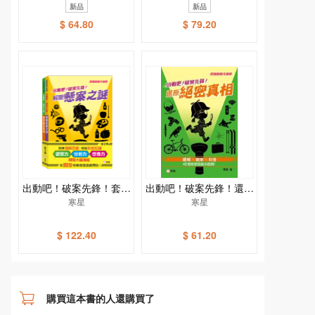
新品
新品
$ 64.80
$ 79.20
出動吧！破案先鋒！套裝
出動吧！破案先鋒！還原
（一套2冊）
寒星
絕密真相
寒星
$ 122.40
$ 61.20
購買這本書的人還購買了