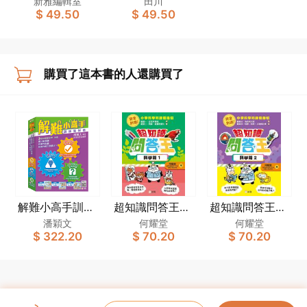
新雅編輯室
田川
$ 49.50
$ 49.50
購買了這本書的人還購買了
解難小高手訓練
超知識問答王：
超知識問答王：
教材套
科學篇1
科學篇2
潘穎文
何耀堂
何耀堂
$ 322.20
$ 70.20
$ 70.20