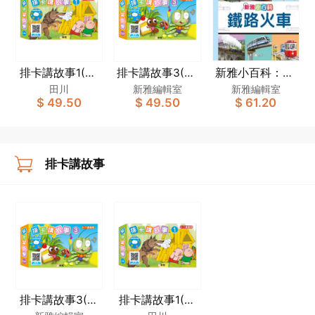
排卡講故事1(修
排卡講故事3(修
新雅小百科：鐵
訂版)
訂版)
路火車（新雅．
田川
新雅編輯室
新雅編輯室
$ 49.50
$ 49.50
$ 61.20
點讀樂園）
排卡講故事
排卡講故事3(修
排卡講故事1(修
訂版)
訂版)