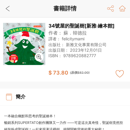
書籍詳情
34號屋的聖誕樹[新雅‧繪本館]
作者：
蘇．韓德拉
譯者：
felicitymami
出版社：
新雅文化事業有限公司
出版日期：
2023年12月01日
ISBN：
9789620882777
$ 73.80
(原價$82.00)
簡介
一本融合幽默和思考的聖誕繪本！
暢銷系列SUPERTATO創作團隊又一力作 ——可是這次真奇怪，聖誕樹竟然拒
絕裝扮成聖誕樹！一起來跟著這棵樹，揭開鬧劇背後的重大秘密！