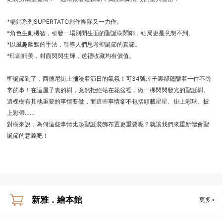
*暢銷系列SUPERTATO創作團隊又一力作。
*角色生動機智，引發一場別開生面的聖誕樹鬧劇，結局更是意想不到。
*以風趣幽默的手法，引導人們思考聖誕節的真諦。
*印刷精美，封面閃閃生輝，送禮收藏均有價值。
聖誕節到了，西德尼街上瀰漫着節日的氣氛！可34號屋子裏卻蘊釀着一件不尋
常的事！在這屋子裏的樹，竟然拒絕站在花盆裡，做一棵閃閃發光的聖誕樹。
這棵樹有其他重要的事情要做，而這些事情卻不包括頭載星星、掛上彩球、披
上彩帶……
對樹來說，為何這些事情比起聖誕裝飾布置更重要呢？就讓我們來重新體會聖
誕節的意義吧！
新雅．繪本館
更多>