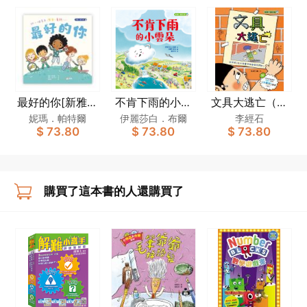
最好的你[新雅．
不肯下雨的小雲
文具大逃亡（修
繪本館]
朵[新雅．繪本
訂版）[新雅‧繪
妮瑪．帕特爾
伊麗莎白．布爾
李經石
$ 73.80
$ 73.80
$ 73.80
館]
本館]
購買了這本書的人還購買了