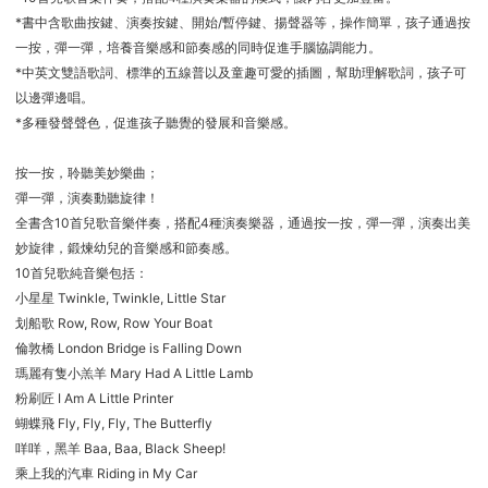
*書中含歌曲按鍵、演奏按鍵、開始/暫停鍵、揚聲器等，操作簡單，孩子通過按
一按，彈一彈，培養音樂感和節奏感的同時促進手腦協調能力。
*中英文雙語歌詞、標準的五線普以及童趣可愛的插圖，幫助理解歌詞，孩子可
以邊彈邊唱。
*多種發聲聲色，促進孩子聽覺的發展和音樂感。
按一按，聆聽美妙樂曲；
彈一彈，演奏動聽旋律！
全書含10首兒歌音樂伴奏，搭配4種演奏樂器，通過按一按，彈一彈，演奏出美
妙旋律，鍛煉幼兒的音樂感和節奏感。
10首兒歌純音樂包括：
小星星 Twinkle, Twinkle, Little Star
划船歌 Row, Row, Row Your Boat
倫敦橋 London Bridge is Falling Down
瑪麗有隻小羔羊 Mary Had A Little Lamb
粉刷匠 I Am A Little Printer
蝴蝶飛 Fly, Fly, Fly, The Butterfly
咩咩，黑羊 Baa, Baa, Black Sheep!
乘上我的汽車 Riding in My Car