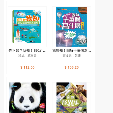
你不知？我知！180組趣
我想知！圖解十萬個為什
味知識速解［新雅．知識
珍妮．威爾舍
麼（天氣篇）[新雅‧知識
吏提夫．瑟弗
館］
館]
$ 112.50
$ 106.20