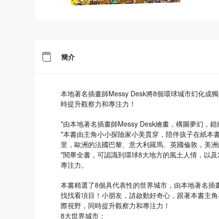
簡介
本地著名插畫師Messy Desk將8個環球城市幻
時提升觀察力和專注力！
*由本地著名插畫師Messy Desk繪畫，構圖夢幻
*本書由主角小小探險家小美貫穿，陪伴孩子在紙本
里，歐洲的法國巴黎、意大利羅馬、英國倫敦，美洲
*閱畢全書，可認識到環球8大地方的風土人情，以及
專注力。
本書精選了8個具代表性的世界城市，由本地著名插畫師
找找看項目！小朋友，請啟動好奇心，跟著本書主角
際視野，同時提升觀察力和專注力！
8大世界城市：