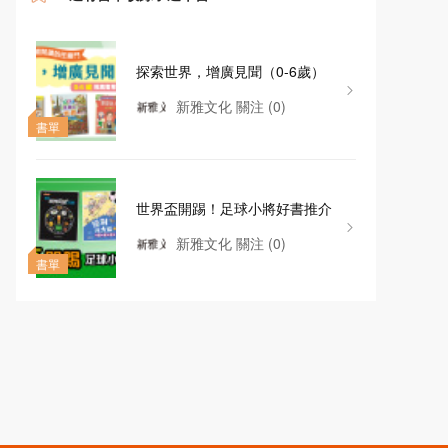
探索世界，增廣見聞（0-6歲）
新雅文化
關注
(0)
書單
世界盃開踢！足球小將好書推介
新雅文化
關注
(0)
書單