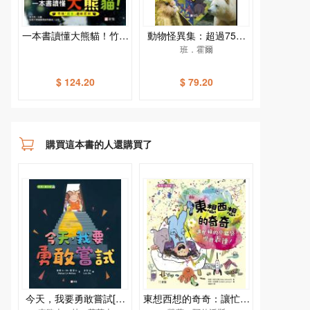
一本書讀懂大熊貓！竹林
動物怪異集：超過75種
「萌主」趣味百科（附送
打破常規的怪異動物[新
班．霍爾
AR貼紙）［新雅．知識
雅．知識館]
館］
$ 124.20
$ 79.20
購買這本書的人還購買了
今天，我要勇敢嘗試[新
東想西想的奇奇：讓忙碌