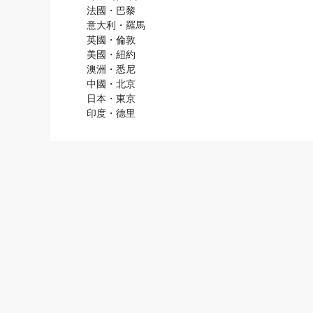
法國・巴黎
意大利・羅馬
英國・倫敦
美國・紐約
澳洲・悉尼
中國・北京
日本・東京
印度・德里