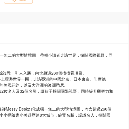
化成獨一無二的大型情境圖，帶領小讀者走訪世界，擴闊國際視野，同
，錯綜複雜，引人入勝，內含超過260個找找看項目。
書上環遊世界一圈，走訪亞洲的中國北京、日本東京、印度德
的美國紐約，以及大洋洲的澳洲悉尼。
32位名人及32個名勝，讓孩子擴闊國際視野，同時提升觀察力和
Messy Desk幻化成獨一無二的大型情境圖，內含超過260個
小小探險家小美遊歷這8大城市，飽覽名勝，認識名人，擴闊國