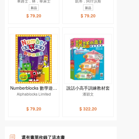
車路士．林．華萊士
雅．繪本館]
的小腦袋學會表達！[新
凱蒂．阿什沃斯
雅．繪本館]
新品
新品
$ 79.20
$ 79.20
Numberblocks 數學遊戲
說話小高手訓練教材套
Alphablocks Limited
書
潘穎文
$ 79.20
$ 322.20
還有書單收錄了這本書