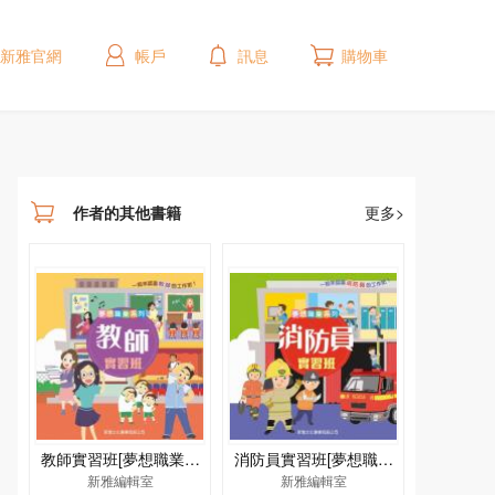
新雅官網
帳戶
訊息
購物車
作者的其他書籍
更多>
教師實習班[夢想職業系
消防員實習班[夢想職業
新雅編輯室
列]
新雅編輯室
系列]