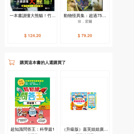
一本書讀懂大熊貓！竹林
動物怪異集：超過75種
「萌主」趣味百科（附送
打破常規的怪異動物[新
班．霍爾
AR貼紙）［新雅．知識
雅．知識館]
館］
$ 124.20
$ 79.20
購買這本書的人還購買了
超知識問答王：科學篇1
（升級版）嘉芙姐姐廣東