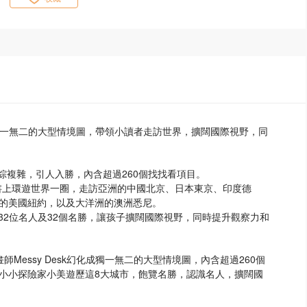
化成獨一無二的大型情境圖，帶領小讀者走訪世界，擴闊國際視野，同
，錯綜複雜，引人入勝，內含超過260個找找看項目。
書上環遊世界一圈，走訪亞洲的中國北京、日本東京、印度德
的美國紐約，以及大洋洲的澳洲悉尼。
32位名人及32個名勝，讓孩子擴闊國際視野，同時提升觀察力和
Messy Desk幻化成獨一無二的大型情境圖，內含超過260個
小小探險家小美遊歷這8大城市，飽覽名勝，認識名人，擴闊國