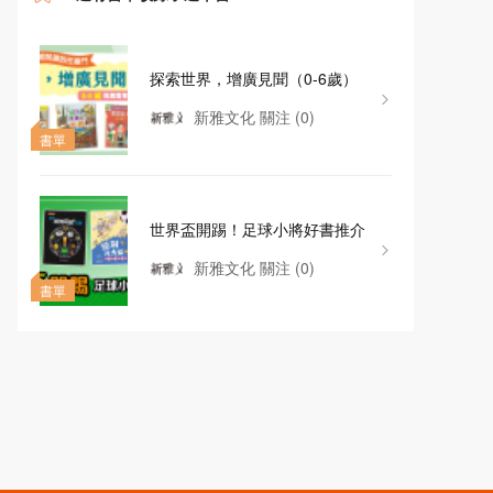
探索世界，增廣見聞（0-6歲）
新雅文化
關注
(0)
書單
世界盃開踢！足球小將好書推介
新雅文化
關注
(0)
書單