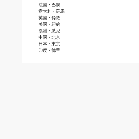
法國・巴黎
意大利・羅馬
英國・倫敦
美國・紐約
澳洲・悉尼
中國・北京
日本・東京
印度・德里