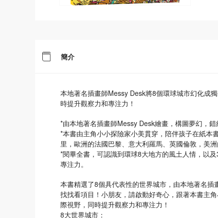
簡介
本地著名插畫師Messy Desk將8個環球城市幻
時提升觀察力和專注力！
*由本地著名插畫師Messy Desk繪畫，構圖夢幻
*本書由主角小小探險家小美貫穿，陪伴孩子在紙本
里，歐洲的法國巴黎、意大利羅馬、英國倫敦，美洲
*閱畢全書，可認識到環球8大地方的風土人情，以及
專注力。
本書精選了8個具代表性的世界城市，由本地著名插畫師
找找看項目！小朋友，請啟動好奇心，跟著本書主角
際視野，同時提升觀察力和專注力！
8大世界城市：