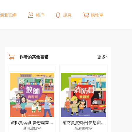
新雅官網
帳戶
訊息
購物車
作者的其他書籍
更多>
教師實習班[夢想職業系
消防員實習班[夢想職業
新雅編輯室
列]
新雅編輯室
系列]