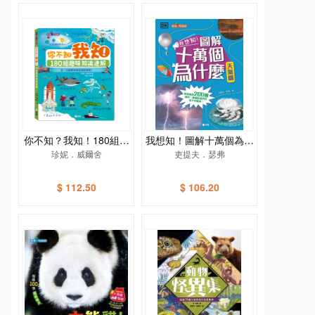
你不知？我知！180組趣
我想知！圖解十萬個為什
味知識速解［新雅．知識
珍妮．威爾舍
麼（天氣篇）[新雅‧知識
吏提夫．瑟弗
館］
館]
$ 112.50
$ 106.20