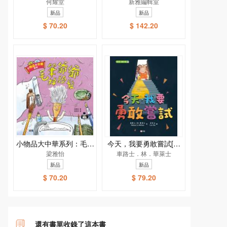
何耀堂
話兒歌小手機
新雅編輯室
新品
新品
$ 70.20
$ 142.20
小物品大中華系列：毛筆
今天，我要勇敢嘗試[新
爺爺掉頭髮
梁雅怡
車路士．林．華萊士
雅．繪本館]
新品
新品
$ 70.20
$ 79.20
還有書單收錄了這本書