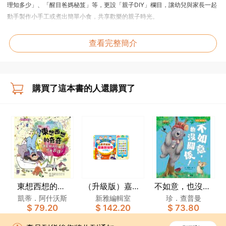
理知多少」、「醒目爸媽秘笈」等，更設「親子DIY」欄目，讓幼兒與家長一起
動手製作小手工或煮出簡單小食，共享歡樂的親子時光。
幼兒能透過閱讀《小跳豆》學習兩文三語，增進課外知識，拓闊視野，與家長
查看完整簡介
一同享受閱讀樂趣，從小培養良好的閱讀習慣！
8大閱讀特點
1.主題式學習
購買了這本書的人還購買了
每期以一個緊貼幼兒生活的主題貫徹全本雜誌，讓他們集中學習相關主題知
識，鞏固概念。
2.內容豐富全面
參照幼稚園教學課程設計內容，涵蓋中文、英文、數學、常識、STEAM和普通
話，配合不同欄目，讓幼兒打好學習基礎，全面發展。
3.三語點讀功能
東想西想的奇
（升級版）嘉芙
不如意，也沒關
內容涵蓋中、英文，讓幼兒從不同欄目中學習中英生詞及句子。月刊3大欄目附
奇：讓忙碌的小
姐姐廣東話兒歌
係！[新雅．繪
凱蒂．阿什沃斯
新雅編輯室
珍．查普曼
有QR Code錄音播放內容功能，另只需配備新雅點讀筆，更可享受8大欄目的點
$ 79.20
$ 142.20
$ 73.80
腦袋學會表達！
小手機
本館]
讀功能，當中提供粵、英、普三語字詞的正統發音，配合不同學習需要。
[新雅．繪本館]
《小跳豆》的點讀功能可讓幼兒從點讀過程中培養觀察力、專注力，更可強化