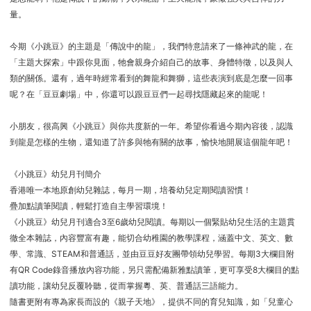
量。
今期《小跳豆》的主題是「傳說中的龍」，我們特意請來了一條神武的龍，在
「主題大探索」中跟你見面，牠會親身介紹自己的故事、身體特徵，以及與人
類的關係。還有，過年時經常看到的舞龍和舞獅，這些表演到底是怎麼一回事
呢？在「豆豆劇場」中，你還可以跟豆豆們一起尋找隱藏起來的龍呢！
小朋友，很高興《小跳豆》與你共度新的一年。希望你看過今期內容後，認識
到龍是怎樣的生物，還知道了許多與牠有關的故事，愉快地開展這個龍年吧！
《小跳豆》幼兒月刊簡介
香港唯一本地原創幼兒雜誌，每月一期，培養幼兒定期閱讀習慣！
疊加點讀筆閱讀，輕鬆打造自主學習環境！
《小跳豆》幼兒月刊適合3至6歲幼兒閱讀。每期以一個緊貼幼兒生活的主題貫
徹全本雜誌，內容豐富有趣，能切合幼稚園的教學課程，涵蓋中文、英文、數
學、常識、STEAM和普通話，並由豆豆好友團帶領幼兒學習。每期3大欄目附
有QR Code錄音播放內容功能，另只需配備新雅點讀筆，更可享受8大欄目的點
讀功能，讓幼兒反覆聆聽，從而掌握粵、英、普通話三語能力。
隨書更附有專為家長而設的《親子天地》，提供不同的育兒知識，如「兒童心