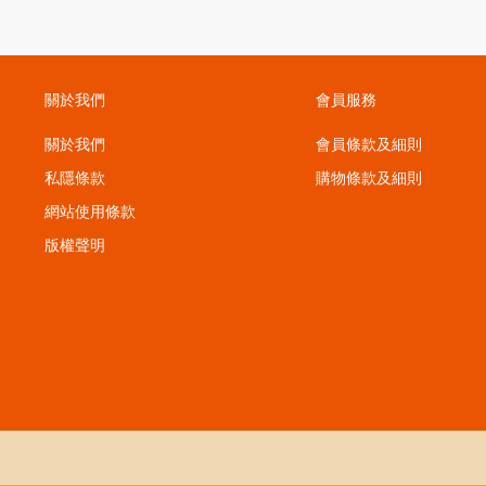
察力、專注力，更可強化手眼協調能力！
少幼兒使用電子屏幕產品的時間！
強，能吸引幼兒自行閱讀和學習。配合點讀筆使用更可鼓勵幼兒
關於我們
會員服務
動力。
關於我們
會員條款及細則
私隱條款
購物條款及細則
的豆豆角色學習。而且，幼兒可以運用點讀功能點讀文字和插
；
網站使用條款
版權聲明
立良好閱讀習慣。
擴闊視野，發掘興趣。
目，讓幼兒與家長一起動手製作小手工或煮出簡單小食，共享歡樂