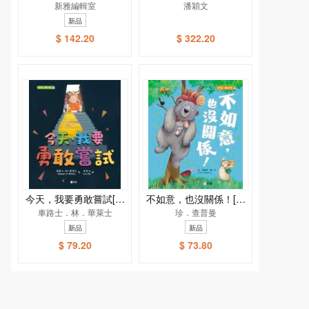
話兒歌小手機
新雅編輯室
潘穎文
新品
$ 142.20
$ 322.20
今天，我要勇敢嘗試[新
不如意，也沒關係！[新
車路士．林．華萊士
雅．繪本館]
雅．繪本館]
珍．查普曼
新品
新品
$ 79.20
$ 73.80