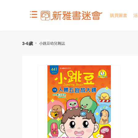
購買圖書
活
3-6歲
小跳豆幼兒雜誌