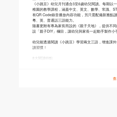
《小跳豆》幼兒月刊適合3至6歲幼兒閱讀。每期以
稚園的教學課程，涵蓋中文、英文、數學、常識、ST
有QR Code錄音播放內容功能，另只需配備新雅
粵、英、普通話三語能力。
隨書更附有專為家長而設的《親子天地》，提供不同
設「親子DIY」欄目，讓幼兒與家長一起動手製作
幼兒能透過閱讀《小跳豆》學習兩文三語，增進課外
讀習慣！
8大閱讀特點
1.主題式學習
每期以一個緊貼幼兒生活的主題貫徹全本雜誌，讓他
查
2.內容豐富全面
參照幼稚園教學課程設計內容，涵蓋中文、英文、數
基礎，全面發展。
3.三語點讀功能
內容涵蓋中、英文，讓幼兒從不同欄目中學習中英生詞
需配備新雅點讀筆，更可享受8大欄目的點讀功能，