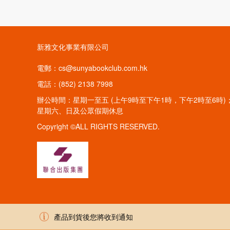
《小跳豆》的點讀功能可讓幼兒從點讀過程中培養觀
運用點讀筆取代掃描月刊內的QR Code，更可減
4.培養自學能力
包含有趣小遊戲，如字卡、繪畫、找找看等，互動性
新雅文化事業有限公司
主動點讀，增強對文字的敏感度，大大提升自主學習
電郵：cs@sunyabookclub.com.hk
5.增添閱讀趣味
電話：(852) 2138 7998
以豆豆好友團貫穿每期月刊內容，幼兒可以跟着可愛
圖，聲效由他們自行發掘，讓閱讀變得更有趣。
辦公時間：星期一至五 (上午9時至下午1時，下午2時至6時)
星期六、日及公眾假期休息
6.建立閱讀習慣
Copyright ©ALL RIGHTS RESERVED.
雜誌透過每月一本的方式，讓幼兒定時閱讀，從小建
7.發掘幼兒興趣
月刊每期涉及不同主題，幼兒能藉此接觸各種題材，
8.加強親子互動
附設的家長雜誌《親子天地》包含「親子DIY」欄
的親子時光。
產品到貨後您將收到通知