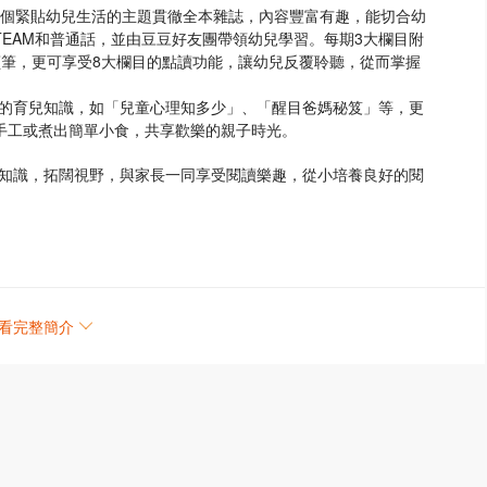
一個緊貼幼兒生活的主題貫徹全本雜誌，內容豐富有趣，能切合幼
EAM和普通話，並由豆豆好友團帶領幼兒學習。每期3大欄目附
點讀筆，更可享受8大欄目的點讀功能，讓幼兒反覆聆聽，從而掌握
的育兒知識，如「兒童心理知多少」、「醒目爸媽秘笈」等，更
小手工或煮出簡單小食，共享歡樂的親子時光。
知識，拓闊視野，與家長一同享受閱讀樂趣，從小培養良好的閱
們集中學習相關主題知識，鞏固概念。
看完整簡介
學、常識、STEAM和普通話，配合不同欄目，讓幼兒打好學習
及句子。月刊3大欄目附有QR Code錄音播放內容功能，另只
當中提供粵、英、普三語字詞的正統發音，配合不同學習需要。