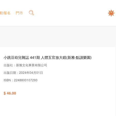
動報名
門市
小跳豆幼兒雜誌 441期 人體五官放大鏡(新雅‧點讀樂園)
出版社：新雅文化事業有限公司
出版日期：2024年04月01日
ISBN：2248800107293
$ 46.00