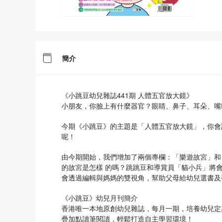
簡介
《小跳豆幼兒雜誌441期 人體五官放大鏡》
小朋友，你臉上有什麼器官？眼睛、鼻子、耳朵、嘴
今期《小跳豆》的主題是「人體五官放大鏡」，你會
呢！
由今期開始，我們增加了兩個專欄：「樂遊故宮」和
的故宮是怎樣 的嗎？跳跳豆和導賞員「貓小兵」將
會透過編輯與媽媽的雙視角，幫助父母給幼兒選書及
《小跳豆》幼兒月刊簡介
香港唯一本地原創幼兒雜誌，每月一期，培養幼兒定
疊加點讀筆閱讀，輕鬆打造自主學習環境！