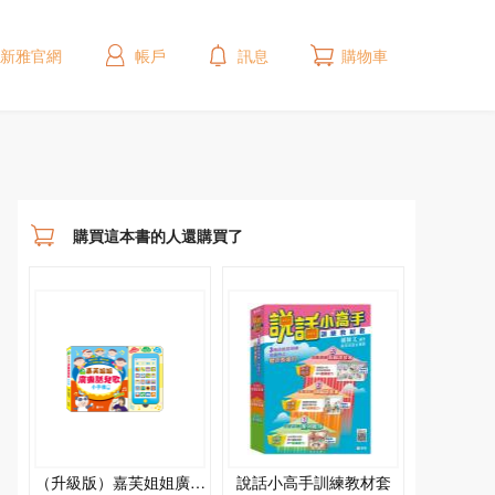
新雅官網
帳戶
訊息
購物車
購買這本書的人還購買了
（升級版）嘉芙姐姐廣東
說話小高手訓練教材套