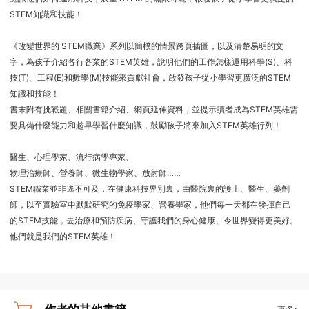
STEM知識和技能！
《改變世界的 STEM職業》系列以簡樸的情景跨頁插圖，以及清楚易明的文
字，為孩子介紹各行各業的STEM英雄，說明他們的工作怎樣運用科學(S)、科
技(T)、工程(E)和數學(M)技能來貢獻社會，啟發孩子從小學習更廣泛的STEM
知識和技能！
書末附有挑戰題、相關書籍介紹、網頁延伸資料，並提示讀者成為STEM英雄需
要具備什麼能力和趁早學習什麼知識，鼓勵孩子將來加入STEM英雄行列！
醫生、心理學家、流行病學專家、
物理治療師、營養師、微生物學家、放射師……
STEM職業並非遙不可及，在健康科技界別裏，由醫院裏的護士、醫生、藥劑
師，以至實驗室中默默研究的免疫學家、營養學家，他們每一天都在發揮自己
的STEM技能，去治療和預防疾病、守護我們的身心健康、令世界變得更美好。
他們就是我們的STEM英雄！