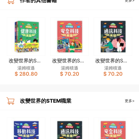
作者的其他書籍
更多>
改變世界的STE
改變世界的STE
改變世界的STE
M職業套裝（一
M職業：安全科
M職業：通訊科
湯姆積遜
湯姆積遜
湯姆積遜
$ 280.80
$ 70.20
$ 70.20
套4冊）
技英雄
技英雄
改變世界的STEM職業
更多>