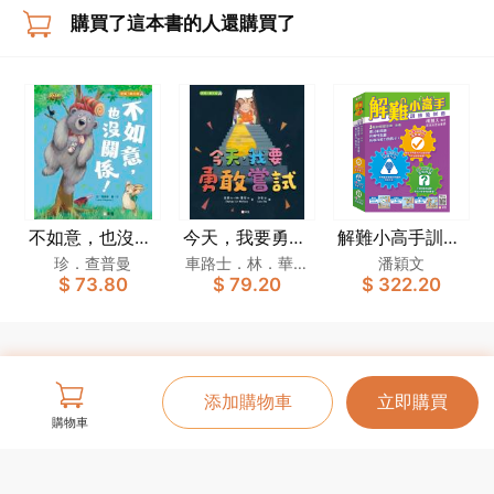
購買了這本書的人還購買了
不如意，也沒關
今天，我要勇敢
解難小高手訓練
係！[新雅．繪
嘗試[新雅．繪
教材套
珍．查普曼
車路士．林．華萊
潘穎文
$ 73.80
$ 79.20
$ 322.20
本館]
本館]
士
添加購物車
立即購買
購物車