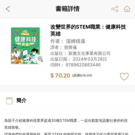
書籍詳情
改變世界的STEM職業：健康科技
英雄
作者：
湯姆積遜
譯者：
鄧菁儀
出版社：
新雅文化事業有限公司
出版日期：
2024年03月28日
ISBN：
9789620883446
$ 70.20
(原價$78.00)
簡介
為孩子介紹健康科技業界超過30種STEM職業，一起向默默地貢獻社會的科技
英雄致敬。
認識他們如何運用科技，展望 STEM 的無限可能，啟發孩子從小學習更廣泛的