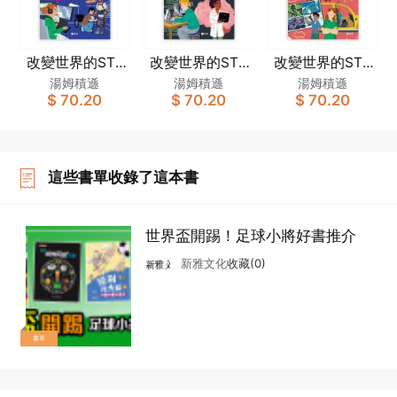
改變世界的STE
改變世界的STE
改變世界的STE
M職業：移動科
M職業：通訊科
M職業：安全科
湯姆積遜
湯姆積遜
湯姆積遜
$ 70.20
$ 70.20
$ 70.20
技英雄
技英雄
技英雄
這些書單收錄了這本書
世界盃開踢！足球小將好書推介
新雅文化
收藏(0)
書單