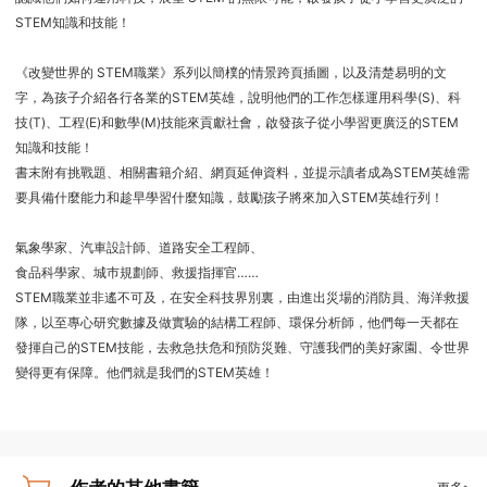
STEM知識和技能！
《改變世界的 STEM職業》系列以簡樸的情景跨頁插圖，以及清楚易明的文
字，為孩子介紹各行各業的STEM英雄，說明他們的工作怎樣運用科學(S)、科
技(T)、工程(E)和數學(M)技能來貢獻社會，啟發孩子從小學習更廣泛的STEM
知識和技能！
書末附有挑戰題、相關書籍介紹、網頁延伸資料，並提示讀者成為STEM英雄需
要具備什麼能力和趁早學習什麼知識，鼓勵孩子將來加入STEM英雄行列！
氣象學家、汽車設計師、道路安全工程師、
食品科學家、城巿規劃師、救援指揮官……
STEM職業並非遙不可及，在安全科技界別裏，由進出災場的消防員、海洋救援
隊，以至專心研究數據及做實驗的結構工程師、環保分析師，他們每一天都在
發揮自己的STEM技能，去救急扶危和預防災難、守護我們的美好家園、令世界
變得更有保障。他們就是我們的STEM英雄！