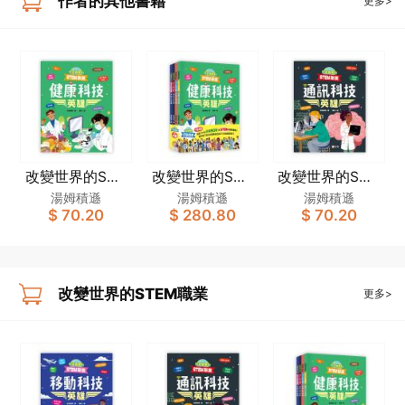
作者的其他書籍
更多>
改變世界的STE
改變世界的STE
改變世界的STE
M職業：健康科
M職業套裝（一
M職業：通訊科
湯姆積遜
湯姆積遜
湯姆積遜
$ 70.20
$ 280.80
$ 70.20
技英雄
套4冊）
技英雄
改變世界的STEM職業
更多>