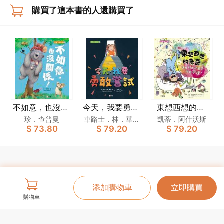
購買了這本書的人還購買了
不如意，也沒關
今天，我要勇敢
東想西想的奇
係！[新雅．繪
嘗試[新雅．繪
奇：讓忙碌的小
珍．查普曼
車路士．林．華萊
凱蒂．阿什沃斯
$ 73.80
$ 79.20
$ 79.20
本館]
本館]
腦袋學會表達！
士
[新雅．繪本館]
添加購物車
立即購買
購物車