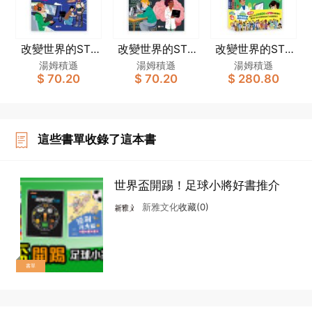
改變世界的STE
改變世界的STE
改變世界的STE
M職業：移動科
M職業：通訊科
M職業套裝（一
湯姆積遜
湯姆積遜
湯姆積遜
$ 70.20
$ 70.20
$ 280.80
技英雄
技英雄
套4冊）
這些書單收錄了這本書
世界盃開踢！足球小將好書推介
新雅文化
收藏(0)
書單