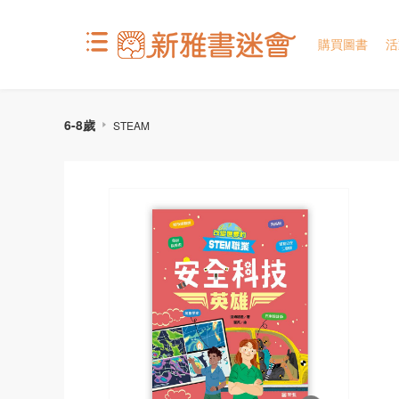
購買圖書
活
6-8歲
STEAM