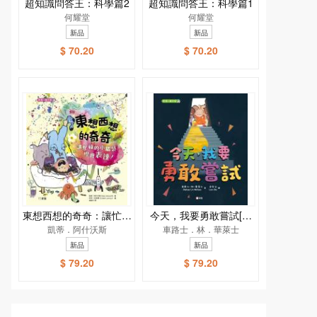
超知識問答王：科學篇2
超知識問答王：科學篇1
何耀堂
何耀堂
新品
新品
$ 70.20
$ 70.20
東想西想的奇奇：讓忙碌
今天，我要勇敢嘗試[新
的小腦袋學會表達！[新
凱蒂．阿什沃斯
車路士．林．華萊士
雅．繪本館]
雅．繪本館]
新品
新品
$ 79.20
$ 79.20