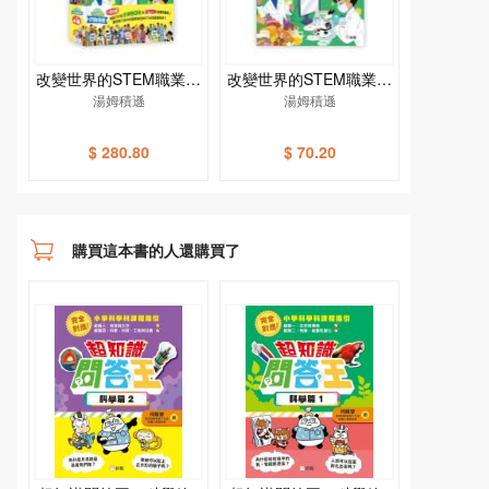
改變世界的STEM職業套
改變世界的STEM職業：
裝（一套4冊）
湯姆積遜
健康科技英雄
湯姆積遜
$ 280.80
$ 70.20
購買這本書的人還購買了