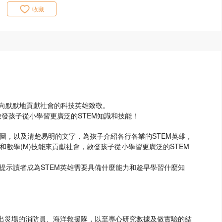
收藏
起向默默地貢獻社會的科技英雄致敬。
啟發孩子從小學習更廣泛的STEM知識和技能！
插圖，以及清楚易明的文字，為孩子介紹各行各業的STEM英雄，
E)和數學(M)技能來貢獻社會，啟發孩子從小學習更廣泛的STEM
提示讀者成為STEM英雄需要具備什麼能力和趁早學習什麼知
進出災場的消防員、海洋救援隊，以至專心研究數據及做實驗的結