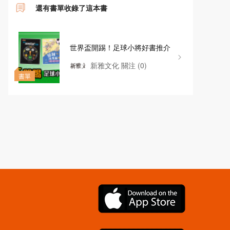
還有書單收錄了這本書
世界盃開踢！足球小將好書推介
新雅文化
關注
(0)
書單