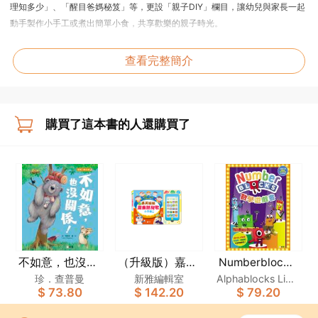
理知多少」、「醒目爸媽秘笈」等，更設「親子DIY」欄目，讓幼兒與家長一起
動手製作小手工或煮出簡單小食，共享歡樂的親子時光。
幼兒能透過閱讀《小跳豆》學習兩文三語，增進課外知識，拓闊視野，與家長
查看完整簡介
一同享受閱讀樂趣，從小培養良好的閱讀習慣！
8大閱讀特點
1.主題式學習
購買了這本書的人還購買了
每期以一個緊貼幼兒生活的主題貫徹全本雜誌，讓他們集中學習相關主題知
識，鞏固概念。
2.內容豐富全面
參照幼稚園教學課程設計內容，涵蓋中文、英文、數學、常識、STEAM和普通
話，配合不同欄目，讓幼兒打好學習基礎，全面發展。
3.三語點讀功能
不如意，也沒關
（升級版）嘉芙
Numberblocks
內容涵蓋中、英文，讓幼兒從不同欄目中學習中英生詞及句子。月刊3大欄目附
數學遊戲書
係！[新雅．繪
姐姐廣東話兒歌
珍．查普曼
新雅編輯室
Alphablocks Limit
有QR Code錄音播放內容功能，另只需配備新雅點讀筆，更可享受8大欄目的點
$ 73.80
$ 142.20
$ 79.20
本館]
小手機
ed
讀功能，當中提供粵、英、普三語字詞的正統發音，配合不同學習需要。
《小跳豆》的點讀功能可讓幼兒從點讀過程中培養觀察力、專注力，更可強化