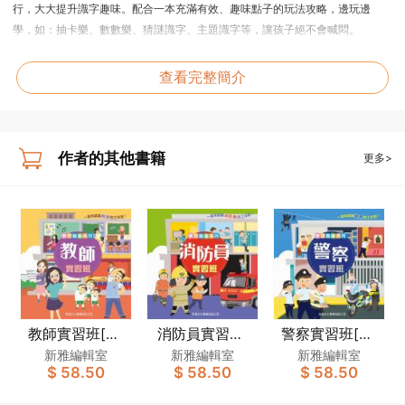
行，大大提升識字趣味。配合一本充滿有效、趣味點子的玩法攻略，邊玩邊
學，如：抽卡樂、數數樂、猜謎識字、主題識字等，讓孩子絕不會喊悶。
點讀功能
查看完整簡介
* 本套裝屬《新雅．點讀樂園》產品之一，若配備新雅點讀筆，可聆聽廣東話、
普通話、英語發音，甚至動物的聲音，讓幼兒自主學習更富趣味和自主性。
作者的其他書籍
更多>
教師實習班[夢
消防員實習班
警察實習班[夢
想職業系列]
[夢想職業系列]
想職業系列]
新雅編輯室
新雅編輯室
新雅編輯室
$ 58.50
$ 58.50
$ 58.50