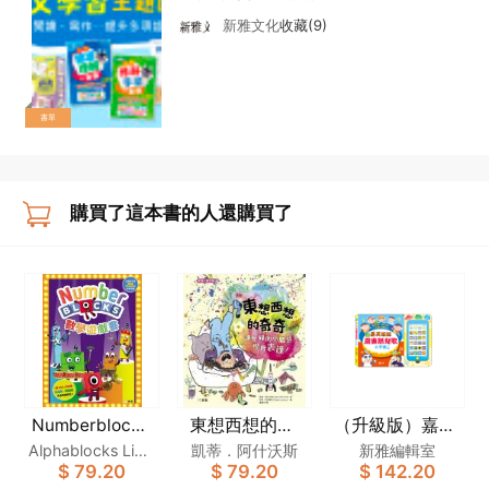
新雅文化
收藏(9)
書單
購買了這本書的人還購買了
Numberblocks
東想西想的奇
（升級版）嘉芙
數學遊戲書
奇：讓忙碌的小
姐姐廣東話兒歌
Alphablocks Limit
凱蒂．阿什沃斯
新雅編輯室
$ 79.20
$ 79.20
$ 142.20
腦袋學會表達！
小手機
ed