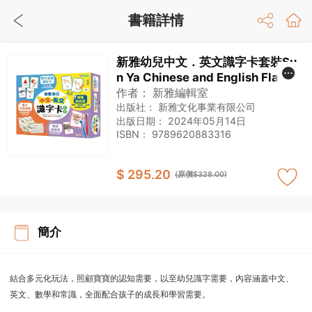
書籍詳情
新雅幼兒中文．英文識字卡套裝Su
n Ya Chinese and English Flash
Cards for Children（新雅．點讀
作者：
新雅編輯室
樂園）
出版社：
新雅文化事業有限公司
出版日期：
2024年05月14日
ISBN：
9789620883316
$ 295.20
(原價$328.00)
簡介
結合多元化玩法，照顧寶寶的認知需要，以至幼兒識字需要，內容涵蓋中文、
英文、數學和常識，全面配合孩子的成長和學習需要。