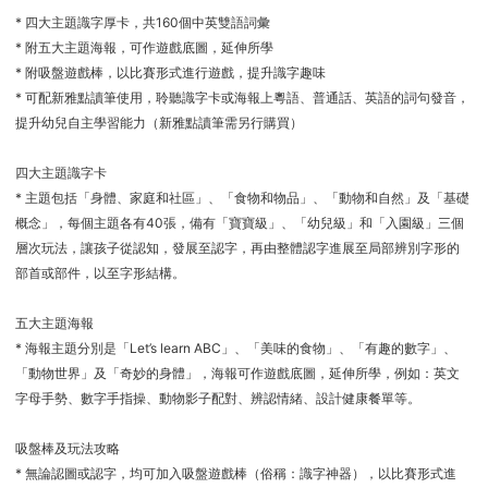
* 四大主題識字厚卡，共160個中英雙語詞彙
* 附五大主題海報，可作遊戲底圖，延伸所學
* 附吸盤遊戲棒，以比賽形式進行遊戲，提升識字趣味
* 可配新雅點讀筆使用，聆聽識字卡或海報上粵語、普通話、英語的詞句發音，
提升幼兒自主學習能力（新雅點讀筆需另行購買）
四大主題識字卡
* 主題包括「身體、家庭和社區」、「食物和物品」、「動物和自然」及「基礎
概念」，每個主題各有40張，備有「寶寶級」、「幼兒級」和「入園級」三個
層次玩法，讓孩子從認知，發展至認字，再由整體認字進展至局部辨別字形的
部首或部件，以至字形結構。
五大主題海報
* 海報主題分別是「Let’s learn ABC」、「美味的食物」、「有趣的數字」、
「動物世界」及「奇妙的身體」，海報可作遊戲底圖，延伸所學，例如：英文
字母手勢、數字手指操、動物影子配對、辨認情緒、設計健康餐單等。
吸盤棒及玩法攻略
* 無論認圖或認字，均可加入吸盤遊戲棒（俗稱：識字神器），以比賽形式進