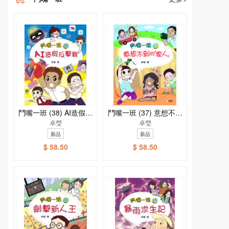
鬥嘴一班 (38) AI造假反
鬥嘴一班 (37) 意想不到
擊戰
卓瑩
的「家人」
卓瑩
新品
新品
$ 58.50
$ 58.50