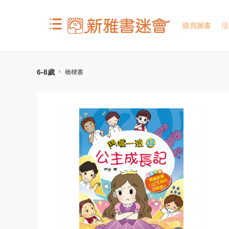
購買圖書
活
6-8歲
橋樑書