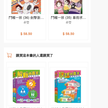
鬥嘴一班 (36) 劍擊新人
鬥嘴一班 (35) 暴雨求生
卓瑩
王
卓瑩
記
$ 58.50
$ 58.50
購買這本書的人還購買了