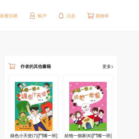
新雅官網
帳戶
訊息
購物車
作者的其他書籍
更多>
綠色小天使(7)[鬥嘴一班]
給牠一個家(6)[鬥嘴一班]