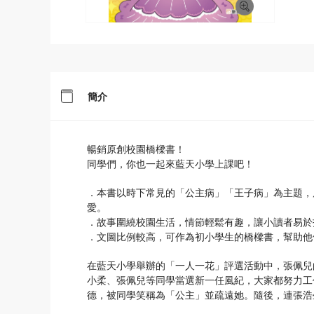
簡介
暢銷原創校園橋樑書！
同學們，你也一起來藍天小學上課吧！
．本書以時下常見的「公主病」「王子病」為主題，
愛。
．故事圍繞校園生活，情節輕鬆有趣，讓小讀者易於
．文圖比例較高，可作為初小學生的橋樑書，幫助他
在藍天小學舉辦的「一人一花」評選活動中，張佩兒
小柔、張佩兒等同學當選新一任風紀，大家都努力工
德，被同學笑稱為「公主」並疏遠她。隨後，連張浩