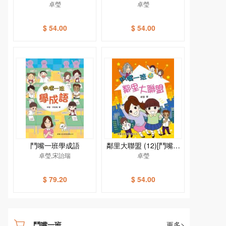
卓瑩
卓瑩
$ 54.00
$ 54.00
鬥嘴一班學成語
鄰里大聯盟 (12)[鬥嘴一
卓瑩,宋詒瑞
卓瑩
班]
$ 79.20
$ 54.00
鬥嘴一班
更多>