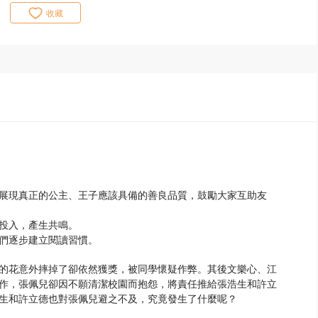
收藏
展現真正的公主、王子應該具備的善良品質，鼓勵大家互助友
投入，產生共鳴。
們逐步建立閱讀習慣。
的花意外摔掉了卻依然獲獎，被同學懷疑作弊。其後文樂心、江
作，張佩兒卻因不願清潔校園而抱怨，將責任推給張浩生和許立
生和許立德也對張佩兒避之不及，究竟發生了什麼呢？