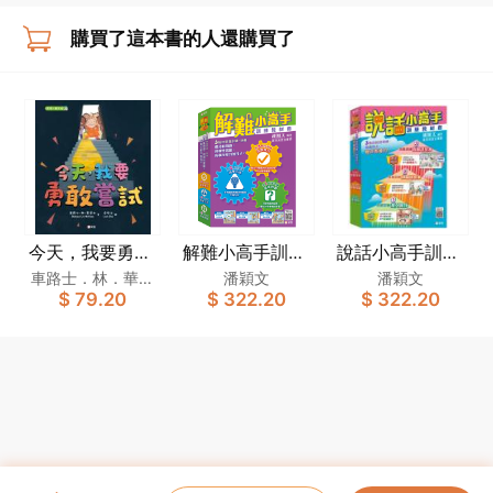
購買了這本書的人還購買了
今天，我要勇敢
解難小高手訓練
說話小高手訓練
嘗試[新雅．繪
教材套
教材套
車路士．林．華萊
潘穎文
潘穎文
$ 79.20
$ 322.20
$ 322.20
本館]
士