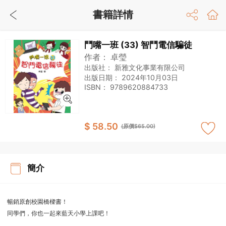
書籍詳情
鬥嘴一班 (33) 智鬥電信騙徒
作者：
卓瑩
出版社：
新雅文化事業有限公司
出版日期：
2024年10月03日
ISBN：
9789620884733
$ 58.50
(原價$65.00)
簡介
暢銷原創校園橋樑書！
同學們，你也一起來藍天小學上課吧！