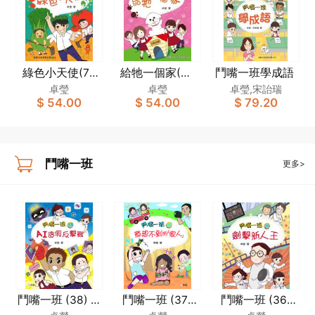
綠色小天使(7)
給牠一個家(6)
鬥嘴一班學成語
[鬥嘴一班]
[鬥嘴一班]
卓瑩
卓瑩
卓瑩,宋詒瑞
$ 54.00
$ 54.00
$ 79.20
鬥嘴一班
更多>
鬥嘴一班 (38) AI
鬥嘴一班 (37)
鬥嘴一班 (36)
造假反擊戰
意想不到的「家
劍擊新人王