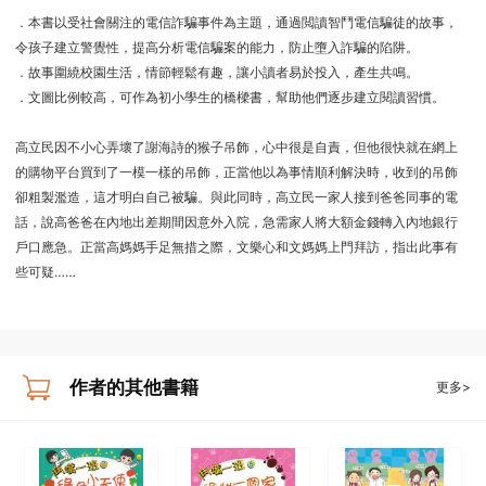
．本書以受社會關注的電信詐騙事件為主題，通過閲讀智鬥電信騙徒的故事，
令孩子建立警覺性，提高分析電信騙案的能力，防止墮入詐騙的陷阱。
．故事圍繞校園生活，情節輕鬆有趣，讓小讀者易於投入，產生共鳴。
．文圖比例較高，可作為初小學生的橋樑書，幫助他們逐步建立閱讀習慣。
高立民因不小心弄壞了謝海詩的猴子吊飾，心中很是自責，但他很快就在網上
的購物平台買到了一模一樣的吊飾，正當他以為事情順利解決時，收到的吊飾
卻粗製濫造，這才明白自己被騙。與此同時，高立民一家人接到爸爸同事的電
話，說高爸爸在內地出差期間因意外入院，急需家人將大額金錢轉入內地銀行
戶口應急。正當高媽媽手足無措之際，文樂心和文媽媽上門拜訪，指出此事有
些可疑……
作者的其他書籍
更多>