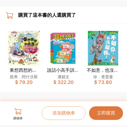
購買了這本書的人還購買了
東想西想的奇
說話小高手訓練
不如意，也沒關
奇：讓忙碌的小
教材套
係！[新雅．繪
凱蒂．阿什沃斯
潘穎文
珍．查普曼
$ 79.20
$ 322.20
$ 73.80
腦袋學會表達！
本館]
[新雅．繪本館]
添加購物車
立即購買
購物車