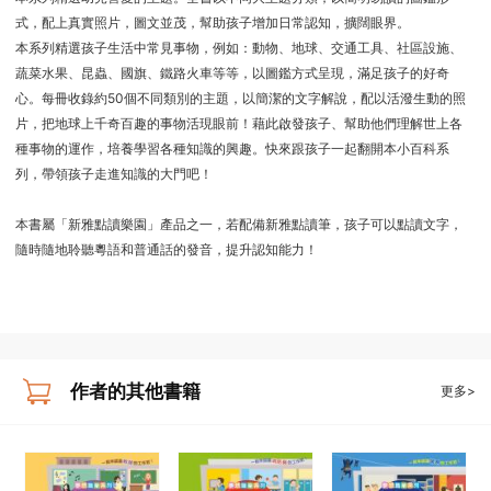
式，配上真實照片，圖文並茂，幫助孩子增加日常認知，擴闊眼界。
本系列精選孩子生活中常見事物，例如：動物、地球、交通工具、社區設施、
蔬菜水果、昆蟲、國旗、鐵路火車等等，以圖鑑方式呈現，滿足孩子的好奇
心。每冊收錄約50個不同類別的主題，以簡潔的文字解說，配以活潑生動的照
片，把地球上千奇百趣的事物活現眼前！藉此啟發孩子、幫助他們理解世上各
種事物的運作，培養學習各種知識的興趣。快來跟孩子一起翻開本小百科系
列，帶領孩子走進知識的大門吧！
本書屬「新雅點讀樂園」產品之一，若配備新雅點讀筆，孩子可以點讀文字，
隨時隨地聆聽粵語和普通話的發音，提升認知能力！
作者的其他書籍
更多>