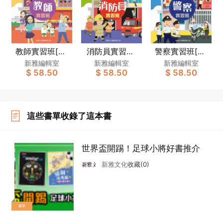
教師實習班[夢
消防員實習班
警察實習班[夢
想職業系列]
[夢想職業系列]
想職業系列]
新雅編輯室
新雅編輯室
新雅編輯室
$ 58.50
$ 58.50
$ 58.50
這些書單收錄了這本書
世界盃開踢！足球小將好書推介
新雅文化
收藏(0)
書單