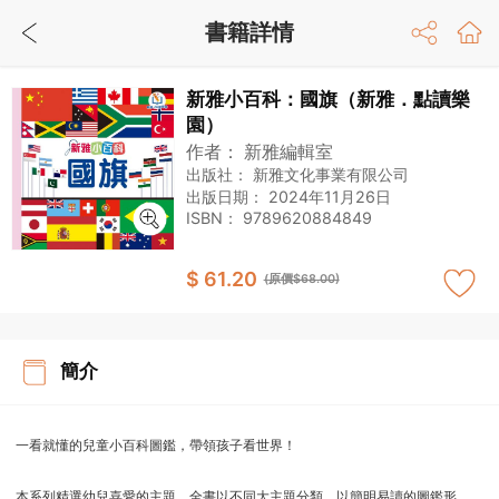
書籍詳情
新雅小百科：國旗（新雅．點讀樂
園）
作者：
新雅編輯室
出版社：
新雅文化事業有限公司
出版日期：
2024年11月26日
ISBN：
9789620884849
$ 61.20
(原價$68.00)
簡介
一看就懂的兒童小百科圖鑑，帶領孩子看世界！
本系列精選幼兒喜愛的主題。全書以不同大主題分類，以簡明易讀的圖鑑形