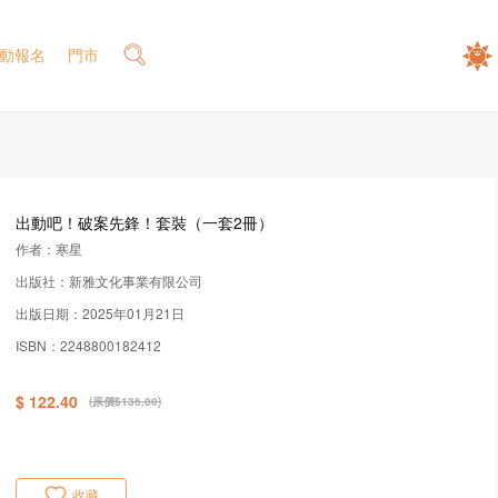
動報名
門市
出動吧！破案先鋒！套裝（一套2冊）
作者：寒星
出版社：新雅文化事業有限公司
出版日期：2025年01月21日
ISBN：2248800182412
$ 122.40
(原價$136.00)
收藏