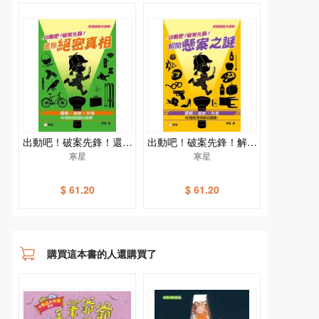
出動吧！破案先鋒！還原
出動吧！破案先鋒！解開
絕密真相
寒星
懸案之謎
寒星
$ 61.20
$ 61.20
購買這本書的人還購買了