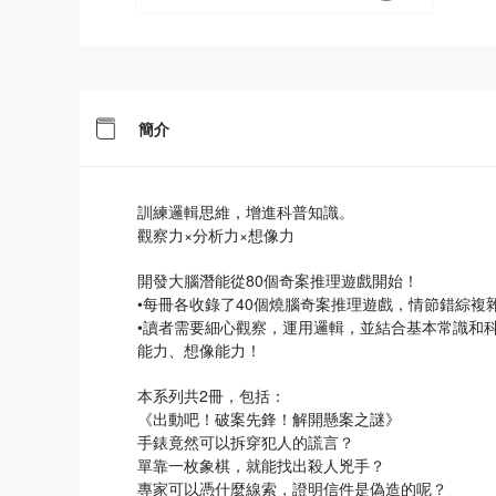
簡介
訓練邏輯思維，增進科普知識。
觀察力×分析力×想像力
開發大腦潛能從80個奇案推理遊戲開始！
•每冊各收錄了40個燒腦奇案推理遊戲，情節錯綜複
•讀者需要細心觀察，運用邏輯，並結合基本常識和
能力、想像能力！
本系列共2冊，包括：
《出動吧！破案先鋒！解開懸案之謎》
手錶竟然可以拆穿犯人的謊言？
單靠一枚象棋，就能找出殺人兇手？
專家可以憑什麼線索，證明信件是偽造的呢？