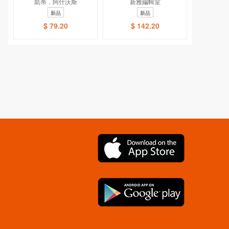
的小腦袋學會表達！[新
凱蒂．阿什沃斯
話兒歌小手機
新雅編輯室
雅．繪本館]
新品
新品
$ 79.20
$ 142.20