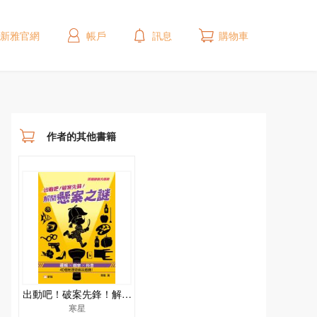
新雅官網
帳戶
訊息
購物車
作者的其他書籍
出動吧！破案先鋒！解開
懸案之謎
寒星