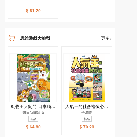
$ 61.20
思維遊戲大挑戰
更多>
動物王大亂鬥-日本腦力
人氣王的社會禮儀必修
遊戲書[思維遊戲大挑戰]
朝日新聞出版
課：科學拆解不當行為
全潤慶
新品
新品
$ 64.80
$ 79.20