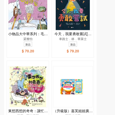
小物品大中華系列：毛筆
今天，我要勇敢嘗試[新
爺爺掉頭髮
梁雅怡
車路士．林．華萊士
雅．繪本館]
新品
新品
$ 70.20
$ 79.20
東想西想的奇奇：讓忙碌
（升級版）嘉芙姐姐廣東