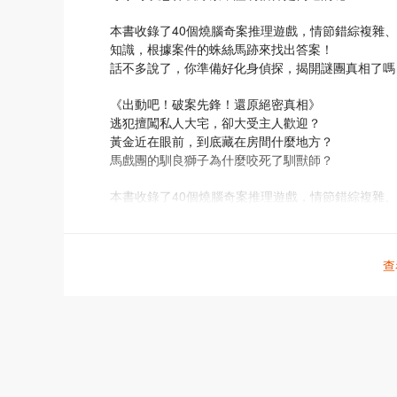
本書收錄了40個燒腦奇案推理遊戲，情節錯綜複雜
知識，根據案件的蛛絲馬跡來找出答案！
話不多說了，你準備好化身偵探，揭開謎團真相了嗎
《出動吧！破案先鋒！還原絕密真相》
逃犯擅闖私人大宅，卻大受主人歡迎？
黃金近在眼前，到底藏在房間什麼地方？
馬戲團的馴良獅子為什麼咬死了馴獸師？
本書收錄了40個燒腦奇案推理遊戲，情節錯綜複雜
知識，根據案件的蛛絲馬跡來找出答案！
話不多說了，你準備好化身偵探，揭開謎團真相了嗎
查