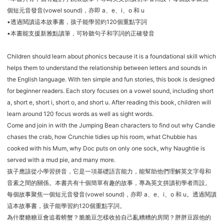
個短元音發音(vowel sound)，亦即 a、e、i、o 和 u
•透過閱讀這本故事書，孩子能學習約120個重點字詞
•本書能支援新雅點讀筆，可聆聽句子和字詞的正確發音
Children should learn about phonics because it is a foundational skill which
helps them to understand the relationship between letters and sounds in
the English language. With ten simple and fun stories, this book is designed
for beginner readers. Each story focuses on a vowel sound, including short
a, short e, short i, short o, and short u. After reading this book, children will
learn around 120 focus words as well as sight words.
Come and join in with the Jumping Bean characters to find out why Candie
chases the crab, how Crunchie tidies up his room, what Chubbie has
cooked with his Mum, why Doc puts on only one sock, why Naughtie is
served with a mud pie, and many more.
孩子應該從小學習拼音，它是一項基礎語言能力，能幫助他們理解英文字母和
音素之間的關係。本書共有十個簡單有趣的故事，專為英文拼讀初學者而設。
每個故事聚焦一個短元音發音(vowel sound)，亦即 a、e、i、o 和 u。透過閱讀
這本故事書，孩子能學習約120個重點字詞。
為什麼糖糖豆會追着螃蟹？脆脆豆怎樣收拾自己亂糟糟的房間？胖胖豆跟他的