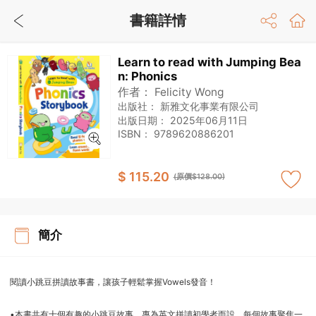
書籍詳情
Learn to read with Jumping Bea
n: Phonics
作者：
Felicity Wong
出版社：
新雅文化事業有限公司
出版日期：
2025年06月11日
ISBN：
9789620886201
$ 115.20
(原價$128.00)
簡介
閱讀小跳豆拼讀故事書，讓孩子輕鬆掌握Vowels發音！
•本書共有十個有趣的小跳豆故事，專為英文拼讀初學者而設，每個故事聚焦一