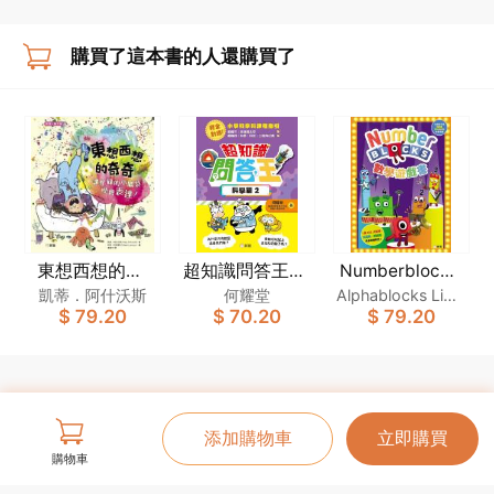
on)
購買了這本書的人還購買了
東想西想的奇
超知識問答王：
Numberblocks
數學遊戲書
奇：讓忙碌的小
科學篇2
凱蒂．阿什沃斯
何耀堂
Alphablocks Limit
$ 79.20
$ 70.20
$ 79.20
腦袋學會表達！
ed
[新雅．繪本館]
添加購物車
立即購買
購物車