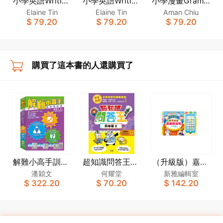
小學英語Writing
小學英語Writing
小學漫畫Gramm
王：實用文（趣
王：描寫文（趣
ar王：Tenses時
Elaine Tin
Elaine Tin
Aman Chiu
$ 79.20
$ 79.20
$ 79.20
味漫畫學英語）
味漫畫學英語）
態篇2(趣味漫畫
學英語)
購買了這本書的人還購買了
解難小高手訓練
超知識問答王：
（升級版）嘉芙
教材套
科學篇2
姐姐廣東話兒歌
潘穎文
何耀堂
新雅編輯室
$ 322.20
$ 70.20
$ 142.20
小手機