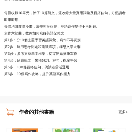
每冊收錄10單元，除了10篇範文，還收錄大量實用詞彙及百搭佳句，方便讀者
即學即用。
每課均附趣味漫畫，寓學習於娛樂，英語寫作變得不再困難。
寫作六部曲，教你如何寫好英語記敍文！
第1步：分10個主題學習英語詞彙，寫作不再詞窮
第2步：運用思考問題和建議選項，構思文章大綱
第3步：參考文章基本框架，從零開始落筆寫作
第4步：欣賞範文，累積好詞、好句，觀摩學習
第5步：100條百搭佳句，供讀者靈活運用
第6步：10個寫作攻略，提升英語寫作能力
作者的其他書籍
更多>