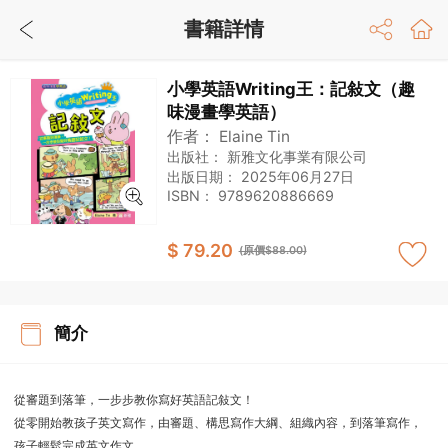
書籍詳情
小學英語Writing王：記敍文（趣
味漫畫學英語）
作者：
Elaine Tin
出版社：
新雅文化事業有限公司
出版日期：
2025年06月27日
ISBN：
9789620886669
$ 79.20
(原價$88.00)
簡介
從審題到落筆，一步步教你寫好英語記敍文！
從零開始教孩子英文寫作，由審題、構思寫作大綱、組織內容，到落筆寫作，
孩子輕鬆完成英文作文。