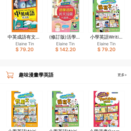
中英成語有文化
(修訂版)活學活
小學英語Writin
IDIOMS AND P
用英文詞彙大圖
g王：描寫文
Elaine Tin
Elaine Tin
Elaine Tin
HRASES［趣味
$ 79.20
$ 142.20
$ 79.20
典 LEARN and
（趣味漫畫學英
漫畫學英語〕
USE English in
語）
Context(新雅‧
點讀樂園)
趣味漫畫學英語
更多>