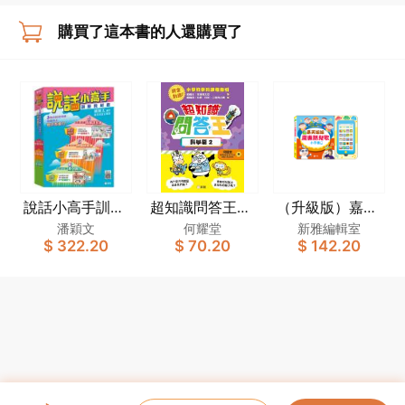
購買了這本書的人還購買了
說話小高手訓練
超知識問答王：
（升級版）嘉芙
教材套
科學篇2
姐姐廣東話兒歌
潘穎文
何耀堂
新雅編輯室
$ 322.20
$ 70.20
$ 142.20
小手機