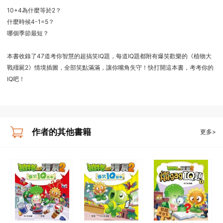
10+4為什麼等於2？
什麼時候4-1=5？
哪個季節最短？
本書收錄了47道考你智慧的超搞笑IQ題，每道IQ題都附有爆笑歡樂的《植物大
戰殭屍2》情境插圖，全部笑點滿滿，讓你嘴角失守！快打開這本書，考考你的
IQ吧！
作者的其他書籍
更多>