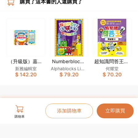
購買了這本書的人還購買了
（升級版）嘉芙
Numberblocks
超知識問答王：
數學遊戲書
姐姐廣東話兒歌
科學篇2
新雅編輯室
Alphablocks Limit
何耀堂
$ 142.20
$ 79.20
$ 70.20
小手機
ed
添加購物車
立即購買
購物車