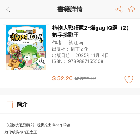
書籍詳情
植物大戰殭屍2-爛gag IQ題（2）
數字挑戰王
作者：
笑江南
出版社：
園丁文化
出版日期：
2025年11月14日
ISBN：
9789887155508
$ 52.20
(原價$58.00)
簡介
《植物大戰殭屍2》最新推出爛gag IQ題！
助你成為gag王之王！