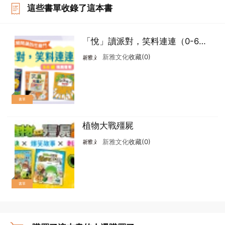
這些書單收錄了這本書
「悅」讀派對，笑料連連（0-6
歲）
新雅文化
收藏(0)
書單
植物大戰殭屍
新雅文化
收藏(0)
書單