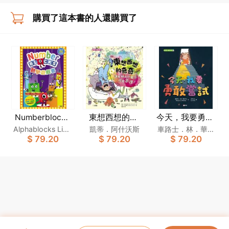
購買了這本書的人還購買了
Numberblocks
東想西想的奇
今天，我要勇敢
數學遊戲書
奇：讓忙碌的小
嘗試[新雅．繪
Alphablocks Limit
凱蒂．阿什沃斯
車路士．林．華萊
$ 79.20
$ 79.20
$ 79.20
腦袋學會表達！
本館]
ed
士
[新雅．繪本館]