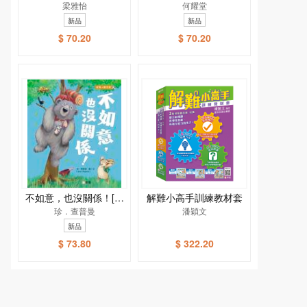
爺爺掉頭髮
梁雅怡
何耀堂
新品
新品
$ 70.20
$ 70.20
不如意，也沒關係！[新
解難小高手訓練教材套
雅．繪本館]
珍．查普曼
潘穎文
新品
$ 73.80
$ 322.20