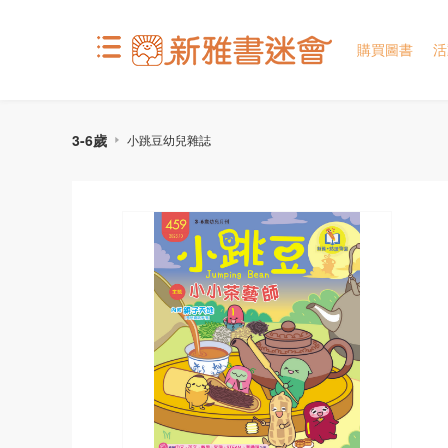
購買圖書
活
3-6歲
小跳豆幼兒雜誌