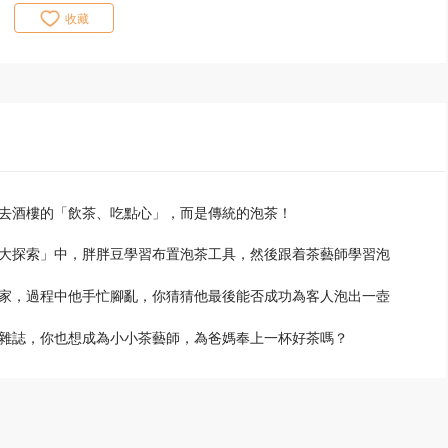
收藏
去酒樓的「飲茶、吃點心」，而是傳統的泡茶！
大探索」中，胖胖豆學習布置泡茶工具，然後跟着茶藝師學習泡
家，過程中他手忙腳亂，你猜猜他最後能否成功為客人泡出一壺
雜誌，你也想成為小小茶藝師，為爸媽奉上一杯好茶嗎？