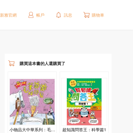
新雅官網
帳戶
訊息
購物車
購買這本書的人還購買了
小物品大中華系列：毛筆
超知識問答王：科學篇1