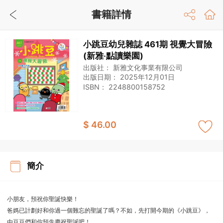
書籍詳情
小跳豆幼兒雜誌 461期 視覺大冒險
(新雅‧點讀樂園)
出版社：
新雅文化事業有限公司
出版日期：
2025年12月01日
ISBN：
2248800158752
$ 46.00
簡介
小朋友，預祝你聖誕快樂！
爸媽已計劃好和你過一個難忘的聖誕了嗎？不如，先打開今期的《小跳豆》，
由豆豆們和你預先慶祝聖誕吧！