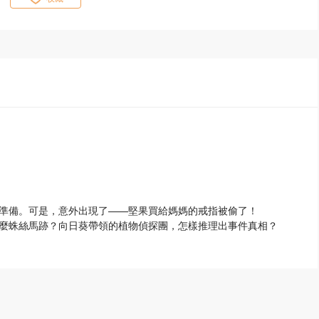
準備。可是，意外出現了——堅果買給媽媽的戒指被偷了！
麼蛛絲馬跡？向日葵帶領的植物偵探團，怎樣推理出事件真相？