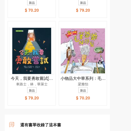
雅．繪本館]
新品
新品
$ 70.20
$ 79.20
今天，我要勇敢嘗試[新
小物品大中華系列：毛筆
車路士．林．華萊士
雅．繪本館]
爺爺掉頭髮
梁雅怡
新品
新品
$ 79.20
$ 70.20
還有書單收錄了這本書