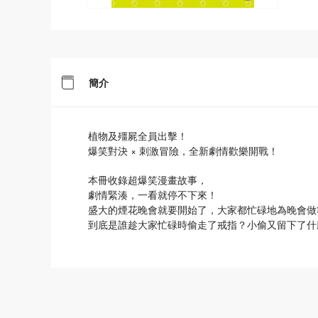
簡介
植物及殭屍全員出擊！
爆笑對決 × 刺激冒險，全新劇情歡樂開戰！
本冊收錄超爆笑漫畫故事，
劇情緊湊，一看就停不下來！
盛大的煙花晚會就要開始了，大家都忙碌地為晚會做
到底是誰趁大家忙碌時偷走了戒指？小偷又留下了什