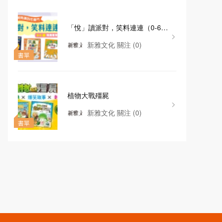
「悅」讀派對，笑料連連（0-6
歲）
新雅文化
關注
(0)
書單
植物大戰殭屍
新雅文化
關注
(0)
書單