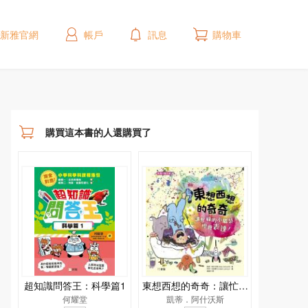
新雅官網
帳戶
訊息
購物車
購買這本書的人還購買了
超知識問答王：科學篇1
東想西想的奇奇：讓忙碌
何耀堂
的小腦袋學會表達！[新
凱蒂．阿什沃斯