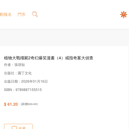
動報名
門市
植物大戰殭屍2奇幻爆笑漫畫（4）戒指奇案大偵查
作者：張璟知
出版社：園丁文化
出版日期：2026年01月16日
ISBN：9789887155515
$ 61.20
(原價$68.00)
收藏