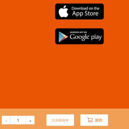
添加購物車
購買
-
+