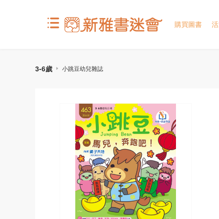
購買圖書
活
3-6歲
小跳豆幼兒雜誌