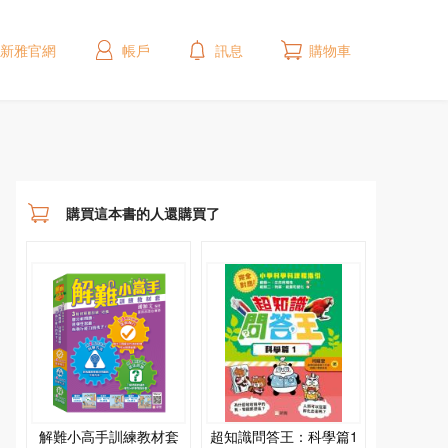
新雅官網
帳戶
訊息
購物車
購買這本書的人還購買了
解難小高手訓練教材套
超知識問答王：科學篇1