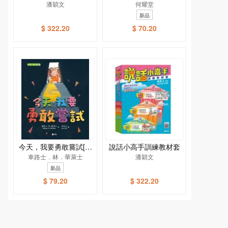
潘穎文
何耀堂
新品
$ 322.20
$ 70.20
今天，我要勇敢嘗試[新
說話小高手訓練教材套
車路士．林．華萊士
雅．繪本館]
潘穎文
新品
$ 79.20
$ 322.20