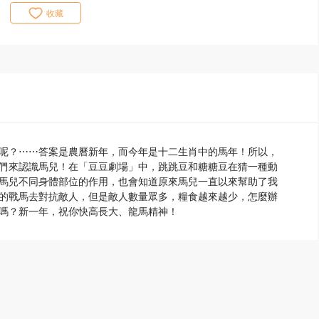
收藏
呢？⋯⋯答案是農曆新年，而今年是十二生肖中的馬年！所以，
們來認識馬兒！在「豆豆劇場」中，跳跳豆和糖糖豆在猜一種動
馬兒不同身體部位的作用，也會知道原來馬兒一直以來幫助了我
的戰馬去對抗敵人，但是敵人數量眾多，糧食越來越少，怎麼辦
嗎？新一年，祝你快高長大、龍馬精神！