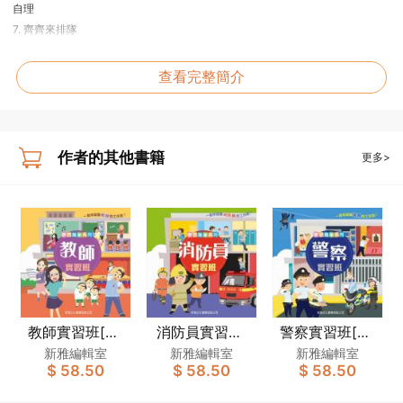
自理
7. 齊齊來排隊
8. 我長大了
職業
查看完整簡介
9. 醫生幫助你
10. 感激農夫
交通工具
11. 消防車
作者的其他書籍
更多>
12. 救護車
13. 搭港鐵
14. 搭電車
節日
15. 農曆新年到
16. 中秋佳節
17. 聖誕節真高興
教師實習班[夢
消防員實習班
警察實習班[夢
想職業系列]
[夢想職業系列]
想職業系列]
新雅編輯室
新雅編輯室
新雅編輯室
$ 58.50
$ 58.50
$ 58.50