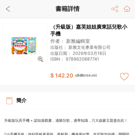
書籍詳情
（升級版）嘉芙姐姐廣東話兒歌小
手機
作者：
新雅編輯室
出版社：
新雅文化事業有限公司
出版日期：
2026年03月18日
ISBN：
9789620887741
$ 142.20
(原價$158.00)
簡介
升級版玩具手機 + 認知遊戲書，邊聽兒歌，邊學知識，六大啟蒙主題盡在此！
小手機升級：按鈕面板更易按、更耐用；機身更結實，並可附加挂繩；開關同